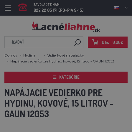
ZAVOLAJTE NÁM
022 22 05 171 (PO-PIA 9-15)
0 ks - 0,00€
Domov
Hydina
Vedierkové napájačky
Napájacie vedierko pre hydinu, kovové, 15 litrov - GAUN 12053
KATEGÓRIE
NAPÁJACIE VEDIERKO PRE
HYDINU, KOVOVÉ, 15 LITROV -
GAUN 12053