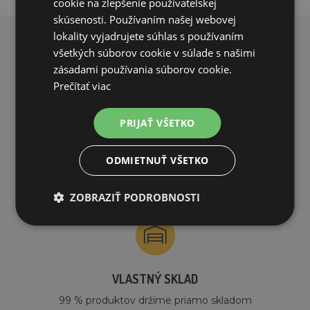
cookie na zlepšenie používateľskej
skúsenosti. Používaním našej webovej
lokality vyjadrujete súhlas s používaním
PREČO NAKUPOVAŤ U NÁS?
všetkých súborov cookie v súlade s našimi
zásadami používania súborov cookie.
Prečítať viac
PRIJAŤ VŠETKO
DOPRAVA ZDARMA
ODMIETNUŤ VŠETKO
na všetky objednávky od 200€ vrátane DPH.
ZOBRAZIŤ PODROBNOSTI
VLASTNÝ SKLAD
99 % produktov držíme priamo skladom