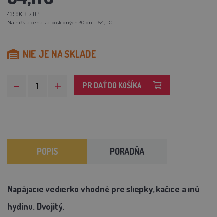
43,99€ BEZ DPH
Najnižšia cena za posledných 30 dní - 54,11€
NIE JE NA SKLADE
PRIDAŤ DO KOŠÍKA
POPIS
PORADŇA
Napájacie vedierko vhodné pre sliepky, kačice a inú
hydinu. Dvojitý.