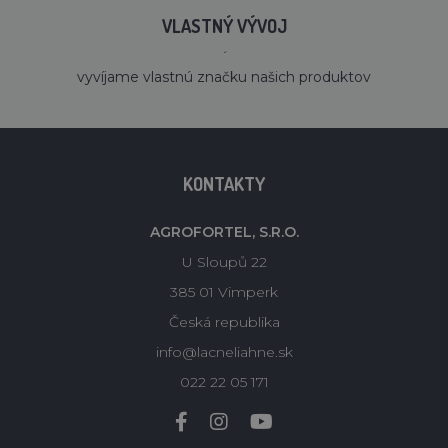
VLASTNÝ VÝVOJ
´
vyvíjame vlastnú značku našich produktov
KONTAKTY
AGROFORTEL, S.R.O.
U Sloupů 22
385 01 Vimperk
Česká republika
info@lacneliahne.sk
022 22 05 171