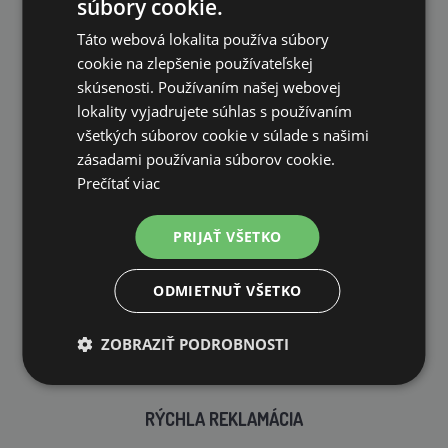
súbory cookie.
Táto webová lokalita používa súbory
cookie na zlepšenie používateľskej
VLASTNÝ SKLAD
skúsenosti. Používaním našej webovej
99 % produktov držíme priamo skladom
lokality vyjadrujete súhlas s používaním
všetkých súborov cookie v súlade s našimi
zásadami používania súborov cookie.
Prečítať viac
PRIJAŤ VŠETKO
RÝCHLE DODANIE
ODMIETNUŤ VŠETKO
ZOBRAZIŤ PODROBNOSTI
RÝCHLA REKLAMÁCIA