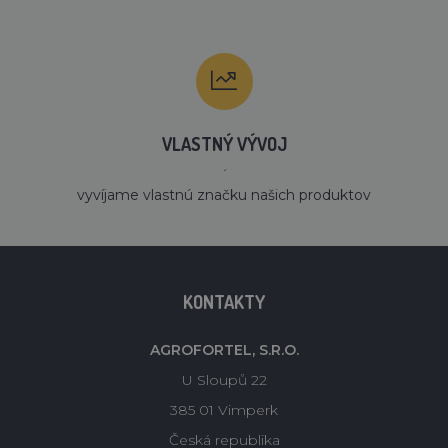
VLASTNÝ VÝVOJ
´
vyvíjame vlastnú značku našich produktov
KONTAKTY
AGROFORTEL, S.R.O.
U Sloupů 22
385 01 Vimperk
Česká republika