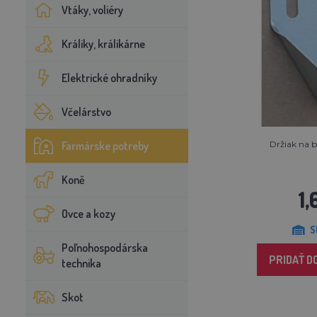
Vtáky, voliéry
Králiky, králikárne
Elektrické ohradníky
Včelárstvo
Farmárske potreby
Držiak na bi
Koně
1
Ovce a kozy
S
Poľnohospodárska
PRIDAŤ D
technika
Skot