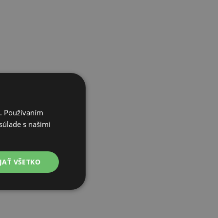
i. Používaním
súlade s našimi
JAŤ VŠETKO