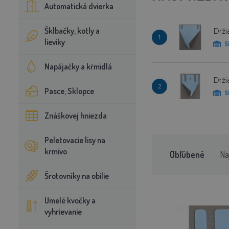
Automatická dvierka
Šklbačky, kotly a
Drži
1
lieviky
S
Napájačky a kŕmidlá
Drži
2
Pasce, Sklopce
S
Znáškovej hniezda
Peletovacie lisy na
krmivo
Obľúbené
Na
Šrotovníky na obilie
Umelé kvočky a
vyhrievanie