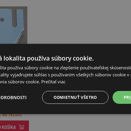
 lokalita používa súbory cookie.
ita používa súbory cookie na zlepšenie používateľskej skúsenost
ality vyjadrujete súhlas s používaním všetkých súborov cookie v 
dlá - veľkosť M
nia súborov cookie.
Prečítať viac
ODROBNOSTI
ODMIETNUŤ VŠETKO
PRI
,74€
E NA SKLADE
O KOŠÍKA