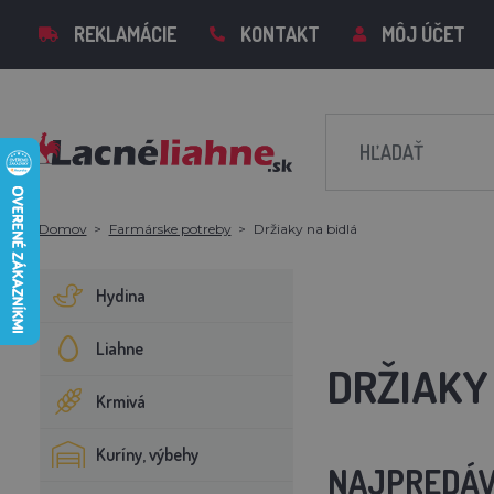
REKLAMÁCIE
KONTAKT
MÔJ ÚČET
Domov
Farmárske potreby
Držiaky na bidlá
Hydina
Liahne
DRŽIAKY
Krmivá
Kuríny, výbehy
NAJPREDÁV