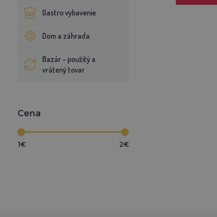
Gastro vybavenie
Dom a záhrada
Bazár - použitý a
vrátený tovar
Cena
1€
2€