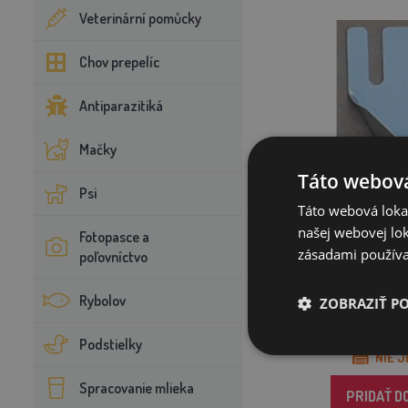
Veterinární pomůcky
Chov prepelíc
Antiparazitiká
Mačky
Táto webová
Psi
Táto webová lokal
našej webovej lok
Fotopasce a
Držiak na bi
zásadami používa
poľovníctvo
Rybolov
ZOBRAZIŤ P
1
Podstielky
NIE J
Spracovanie mlieka
PRIDAŤ D