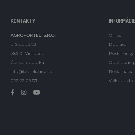
KONTAKTY
INFORMÁCI
AGROFORTEL, S.R.O.
O nás
U Sloupů 22
Doprava
385 01 Vimperk
Podmienky 
Česká republika
Obchodné 
info@lacneliahne.sk
Reklamacie -
022 22 05 171
Velkoobcho