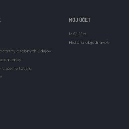
E
MÔJ ÚČET
Môj účet
História objednávok
ochrany osobných údajov
podmienky
 vratenie tovaru
d