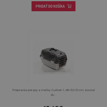
PRIDAŤ DO KOŠÍKA
Prepravka pre psy a mačky Gulliver 1, 48×32×31 cm, kovové
dv...