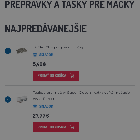
PREPRAVKY A TAŠKY PRE MAČKY
NAJPREDÁVANEJŠIE
Dečka Cleo pre psy a mačky
1
SKLADOM
5,40€
PRIDAŤ DO KOŠÍKA
Toaleta pre mačky Super Queen - extra veľké mačacie
WC s filtrom
2
SKLADOM
27,77€
PRIDAŤ DO KOŠÍKA