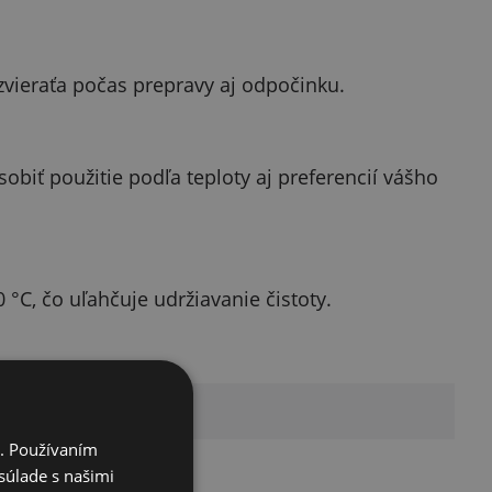
zvieraťa počas prepravy aj odpočinku.
biť použitie podľa teploty aj preferencií vášho
°C, čo uľahčuje udržiavanie čistoty.
i. Používaním
yester
súlade s našimi