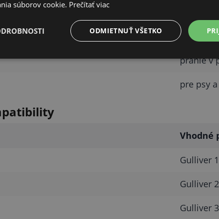
nia súborov cookie.
Prečítať viac
jedna str
ODROBNOSTI
ODMIETNUŤ VŠETKO
PRI
mikrovlá
pranie v 
pre psy 
atibility
Vhodné p
Gulliver 1
Gulliver 2
Gulliver 