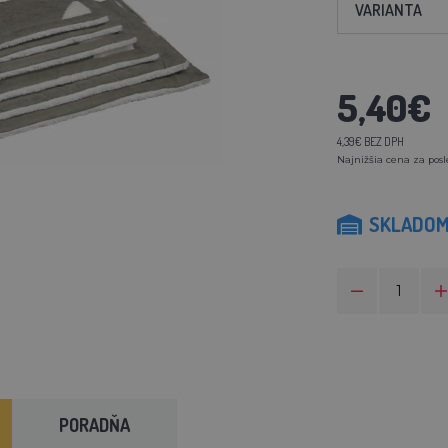
VARIANTA
5,40€
4,39€ BEZ DPH
Najnižšia cena za posl
SKLADO
PORADŇA