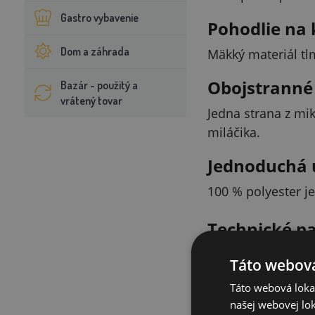
Gastro vybavenie
Pohodlie na 
Dom a záhrada
Mäkký materiál tl
Obojstranné
Bazár - použitý a
vrátený tovar
Jedna strana z mi
miláčika.
Jednoduchá 
100 % polyester je
Technické p
Parameter
Táto webová
Táto webová lokal
Materiál
našej webovej lok