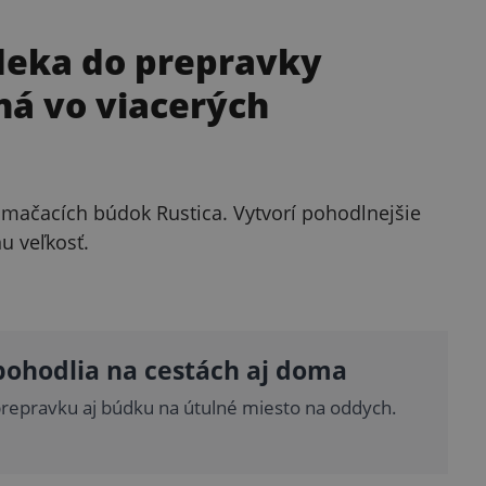
deka do prepravky
ná vo viacerých
o mačacích búdok Rustica. Vytvorí pohodlnejšie
u veľkosť.
pohodlia na cestách aj doma
repravku aj búdku na útulné miesto na oddych.