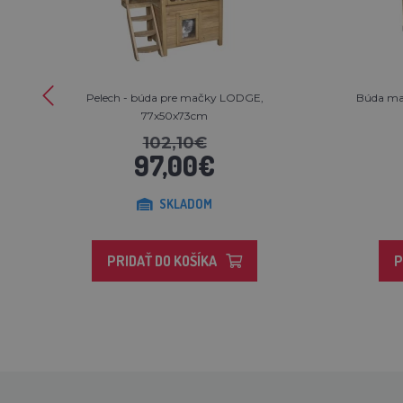
Pelech - búda pre mačky LODGE,
Búda ma
77x50x73cm
102,10€
97,00€
SKLADOM
PRIDAŤ DO KOŠÍKA
P