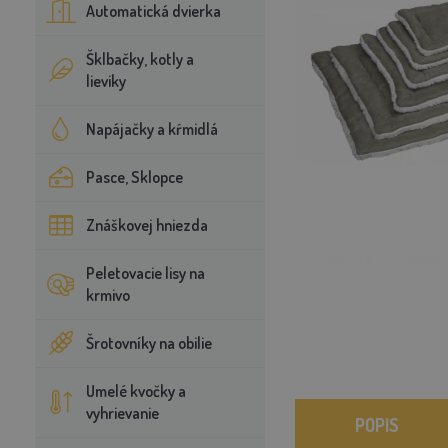
Automatická dvierka
Šklbačky, kotly a
lieviky
Napájačky a kŕmidlá
Pasce, Sklopce
Znáškovej hniezda
Peletovacie lisy na
krmivo
Šrotovníky na obilie
Umelé kvočky a
vyhrievanie
POPIS