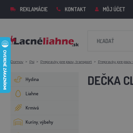
REKLAMÁCIE
KONTAKT
MÔJ ÚČET
Domov
Psi
Prepravky pre psov, transport
Prepravky pre psov 
DEČKA C
Hydina
Liahne
Krmivá
Kuríny, výbehy