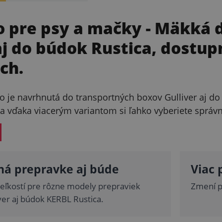
o pre psy a mačky
- Mäkká 
aj do búdok Rustica, dostup
ch.
eo je navrhnutá do transportných boxov Gulliver aj d
 a vďaka viacerým variantom si ľahko vyberiete správn
ná prepravke aj búde
Viac 
 veľkostí pre rôzne modely prepraviek
Zmení p
iver aj búdok KERBL Rustica.