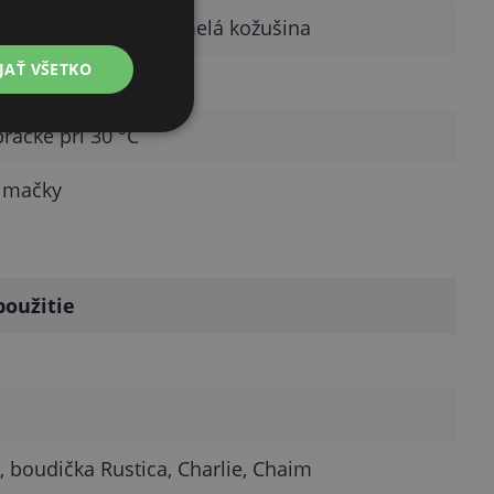
ana hladká, druhá umelá kožušina
JAŤ VŠETKO
kno
práčke pri 30 °C
a mačky
oužitie
3, boudička Rustica, Charlie, Chaim