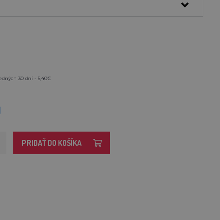
edných 30 dní - 5,40€
M
PRIDAŤ DO KOŠÍKA