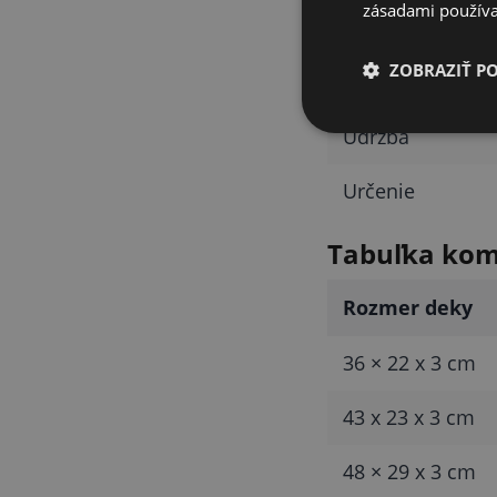
zásadami používa
Povrch
ZOBRAZIŤ P
Hladký povrch
Údržba
Určenie
Tabuľka komp
Rozmer deky
36 × 22 x 3 cm
43 x 23 x 3 cm
48 × 29 x 3 cm