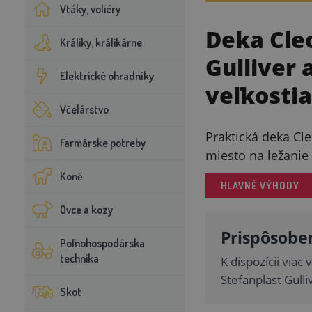
Vtáky, voliéry
Deka Cle
Králiky, králikárne
Gulliver 
Elektrické ohradníky
veľkostia
Včelárstvo
Praktická deka Cl
Farmárske potreby
miesto na ležanie
Koně
HLAVNÉ VÝHODY
Ovce a kozy
Prispôsobe
Poľnohospodárska
technika
K dispozícii viac
Stefanplast Gull
Skot