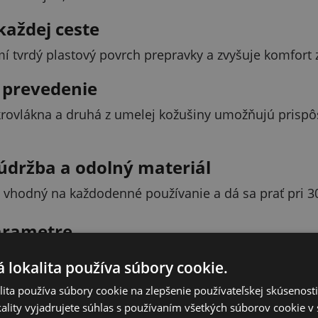
každej ceste
mí tvrdý plastový povrch prepravky a zvyšuje komfort 
 prevedenie
krovlákna a druhá z umelej kožušiny umožňujú prispôso
údržba a odolný materiál
 vhodný na každodenné používanie a dá sa prať pri 30 
arametre
Hodnota
 lokalita používa súbory cookie.
ita používa súbory cookie na zlepšenie používateľskej skúsenost
100% pol
ality vyjadrujete súhlas s používaním všetkých súborov cookie v 