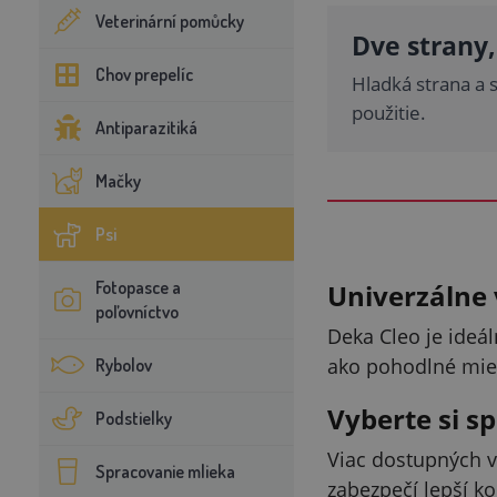
Veterinární pomůcky
Dve strany
Chov prepelíc
Hladká strana a 
použitie.
Antiparazitiká
Mačky
Psi
Fotopasce a
Univerzálne 
poľovníctvo
Deka Cleo je ideál
ako pohodlné mie
Rybolov
Vyberte si s
Podstielky
Viac dostupných v
Spracovanie mlieka
zabezpečí lepší ko