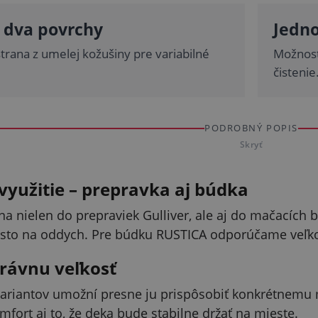
, dva povrchy
Jedn
strana z umelej kožušiny pre variabilné
Možnosť
čistenie
PODROBNÝ POPIS
Skryť
využitie – prepravka aj búdka
na nielen do prepraviek Gulliver, ale aj do mačacích b
sto na oddych. Pre búdku RUSTICA odporúčame veľko
právnu veľkosť
ariantov umožní presne ju prispôsobiť konkrétnemu 
mfort aj to, že deka bude stabilne držať na mieste.