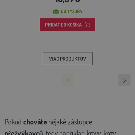
DO TÝŽDŇA
PRIDAŤ DO KOŠÍKA
VIAC PRODUKTOV
1
Pokud
chováte
nějaké zástupce
přežvýkavců
, tedy například krávy, kozy