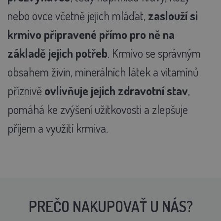
nebo ovce včetně jejich mláďat,
zaslouží si
krmivo připravené přímo pro ně na
základě jejich potřeb
. Krmivo se správným
obsahem živin, minerálních látek a vitamínů
příznivě
ovlivňuje jejich zdravotní stav
,
pomáhá ke zvýšení užitkovosti a zlepšuje
příjem a využití krmiva.
PREČO NAKUPOVAŤ U NÁS?