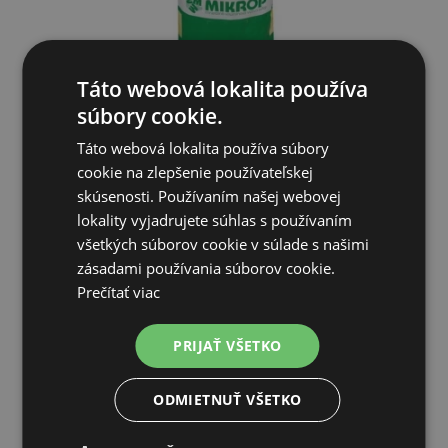
Táto webová lokalita používa
Mikrop S4B-1 doplnkové krmivo pre dobytok (výkrm, dojnice)
súbory cookie.
2...
Táto webová lokalita používa súbory
32,33€
cookie na zlepšenie používateľskej
skúsenosti. Používaním našej webovej
SKLADOM
lokality vyjadrujete súhlas s používaním
všetkých súborov cookie v súlade s našimi
PRIDAŤ DO KOŠÍKA
zásadami používania súborov cookie.
Prečítať viac
PRIJAŤ VŠETKO
ODMIETNUŤ VŠETKO