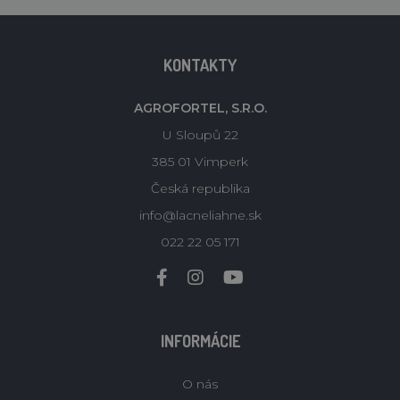
KONTAKTY
AGROFORTEL, S.R.O.
U Sloupů 22
385 01 Vimperk
Česká republika
info@lacneliahne.sk
022 22 05 171
INFORMÁCIE
O nás