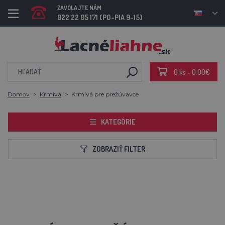
ZAVOLAJTE NÁM
022 22 05 171 (PO-PIA 9-15)
0 ks - 0,00€
Domov
Krmivá
Krmivá pre prežúvavce
KATEGÓRIE
ZOBRAZIŤ FILTER