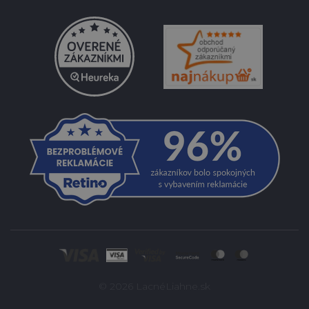
© 2026 LacnéLiahne.sk