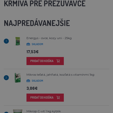
KRMIVÁ PRE PREŽÚVAVCE
NAJPREDÁVANEJŠIE
Energys - ovce, kozy uni - 25kg
1
SKLADOM
17,53€
PRIDAŤ DO KOŠÍKA
Mikros teľatá, jahňatá, kozľatá s vitamínmi 1kg
2
SKLADOM
3,06€
PRIDAŤ DO KOŠÍKA
Mikrop C-vit 1 kg kýblik