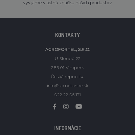
vyvíjame vlastnú značku našich produktov
KONTAKTY
AGROFORTEL, S.R.O.
U Sloupů 22
385 01 Vimperk
Česká republika
info@lacneliahne.sk
022 22 05 171
INFORMÁCIE