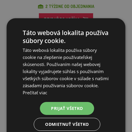
2 TÝŽDNE OD OBJEDNANIA
PRIDAŤ DO KOŠÍKA
Táto webová lokalita používa
súbory cookie.
Táto webová lokalita používa súbory
cookie na zlepšenie používateľskej
skúsenosti. Používaním našej webovej
lokality vyjadrujete súhlas s používaním
všetkých súborov cookie v súlade s našimi
zásadami používania súborov cookie.
Prečítať viac
PRIJAŤ VŠETKO
Kalk-Plus 1000 ml prísada do vápna na ničenie múch
ODMIETNUŤ VŠETKO