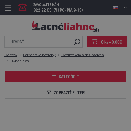
ZAVOLAJTE NÁM
022 22 05 171 (PO-PIA 9-15)
0 ks - 0,00€
Domov
Farmárske potreby
Dezinfekcia a dezinsekcia
Hubenie ôs
KATEGÓRIE
ZOBRAZIŤ FILTER