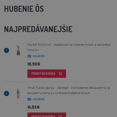
HUBENIE ÔS
NAJPREDÁVANEJŠIE
Fly Kill 1000 ml - insekticíd na ničenie múch a lezúceho
hmyzu
1
SKLADOM
16,90€
PRIDAŤ DO KOŠÍKA
FInal Turbo Spray - Aerosól - na hubenie lietajúcemu aj
lezúcemu hmyzu vrátane hubenia múch
2
SKLADOM
14,85€
PRIDAŤ DO KOŠÍKA