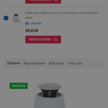
Elektrický lapač hmyzu s UV lampou a ventilátorom,
Kerbl
3
SKLADOM
26,03€
PRIDAŤ DO KOŠÍKA
Obľúbené
Najpredávanejšie
Najlacnejšie
Výška zľavy
Novinka