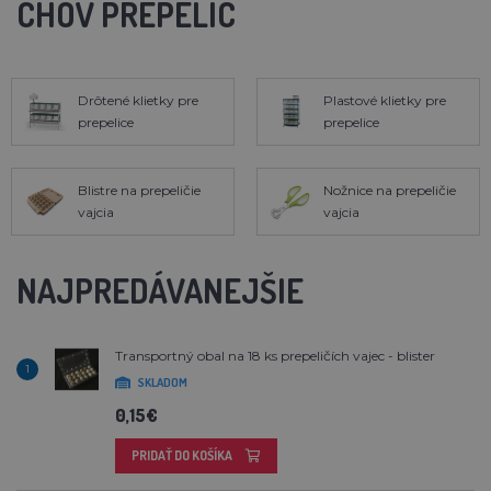
CHOV PREPELÍC
Drôtené klietky pre
Plastové klietky pre
prepelice
prepelice
Blistre na prepeličie
Nožnice na prepeličie
vajcia
vajcia
NAJPREDÁVANEJŠIE
Transportný obal na 18 ks prepeličích vajec - blister
1
SKLADOM
0,15€
PRIDAŤ DO KOŠÍKA