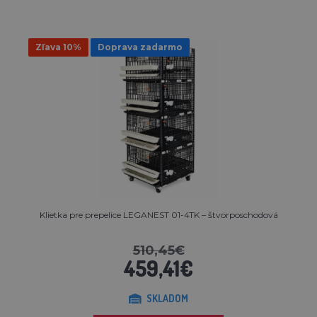
Zľava 10%
Doprava zadarmo
Klietka pre prepelice LEGANEST 01-4TK – štvorposchodová
510,45€
459,41€
SKLADOM