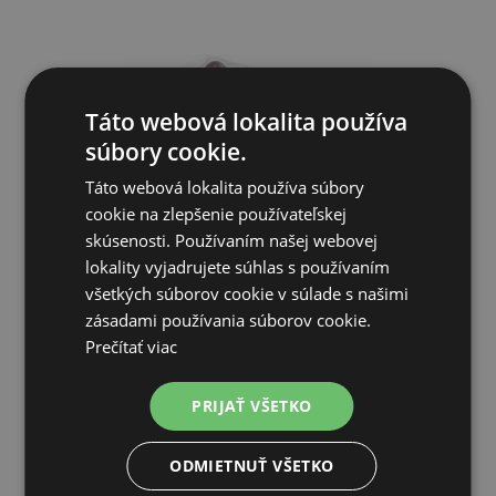
Táto webová lokalita používa
súbory cookie.
Táto webová lokalita používa súbory
cookie na zlepšenie používateľskej
skúsenosti. Používaním našej webovej
lokality vyjadrujete súhlas s používaním
Transportný obal na 30 ks prepeličích vajec - blister
všetkých súborov cookie v súlade s našimi
zásadami používania súborov cookie.
Prečítať viac
0,21€
PRIJAŤ VŠETKO
SKLADOM
ODMIETNUŤ VŠETKO
PRIDAŤ DO KOŠÍKA