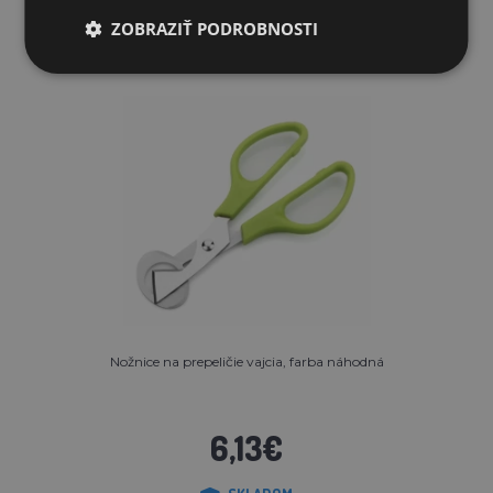
ZOBRAZIŤ PODROBNOSTI
Nožnice na prepeličie vajcia, farba náhodná
6,13€