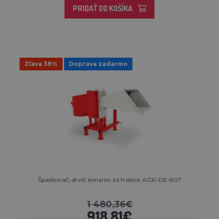
PRIDAŤ DO KOŠÍKA
Zľava 38%
Doprava zadarmo
Špalíkovač, drvič konárov za traktor AGR-DE-80T
1 480,36€
918,81€