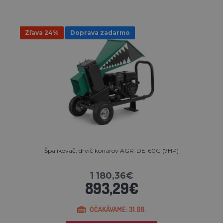
Zľava 24%
Doprava zadarmo
Špalíkovač, drvič konárov AGR-DE-60G (7HP)
1 180,36€
893,29€
OČAKÁVAME: 31.08.