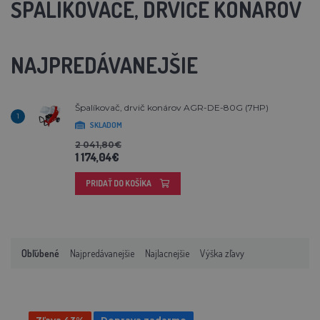
ŠPALÍKOVAČE, DRVIČE KONÁROV
NAJPREDÁVANEJŠIE
Špalíkovač, drvič konárov AGR-DE-80G (7HP)
1
SKLADOM
2 041,80€
1 174,04€
PRIDAŤ DO KOŠÍKA
Obľúbené
Najpredávanejšie
Najlacnejšie
Výška zľavy