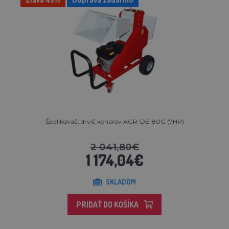
Zľava 43%
Doprava zadarmo
Špalíkovač, drvič konárov AGR-DE-80G (7HP)
2 041,80€
1 174,04€
SKLADOM
PRIDAŤ DO KOŠÍKA