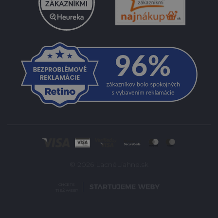
© 2026 LacnéLiahne.sk
CHCETE
TIEŽ WEB?