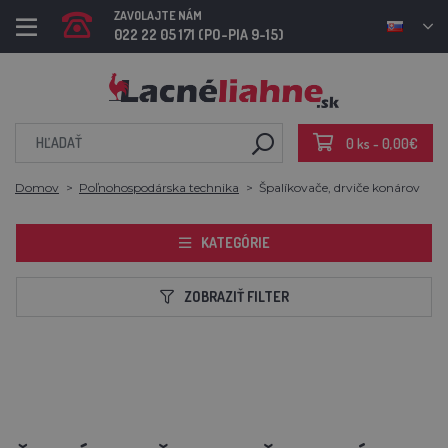
ZAVOLAJTE NÁM
022 22 05 171 (PO-PIA 9-15)
0 ks - 0,00€
Domov
Poľnohospodárska technika
Špalíkovače, drviče konárov
KATEGÓRIE
ZOBRAZIŤ FILTER