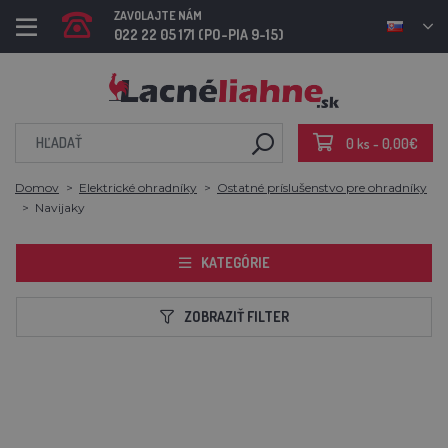
ZAVOLAJTE NÁM
022 22 05 171 (PO-PIA 9-15)
0 ks - 0,00€
Domov
Elektrické ohradníky
Ostatné príslušenstvo pre ohradníky
Navijaky
KATEGÓRIE
ZOBRAZIŤ FILTER