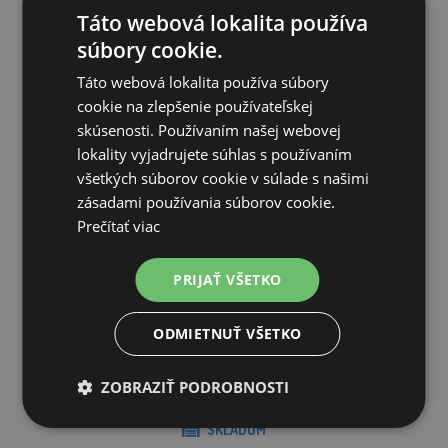
Táto webová lokalita používa
súbory cookie.
Táto webová lokalita používa súbory
cookie na zlepšenie používateľskej
skúsenosti. Používaním našej webovej
lokality vyjadrujete súhlas s používaním
všetkých súborov cookie v súlade s našimi
zásadami používania súborov cookie.
Prečítať viac
PRIJAŤ VŠETKO
Samostatný navíjací bubon pre navíjacie komplety EURO a
EURO...
ODMIETNUŤ VŠETKO
8,07€
ZOBRAZIŤ PODROBNOSTI
SKLADOM