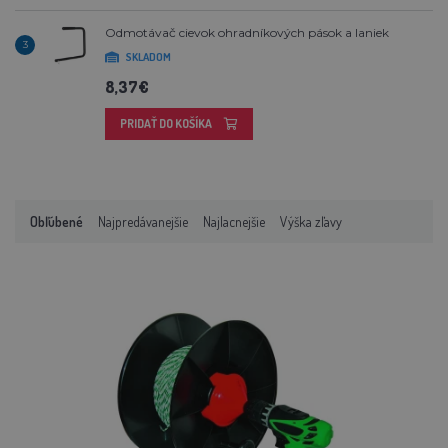
Odmotávač cievok ohradníkových pások a laniek
3
SKLADOM
8,37€
PRIDAŤ DO KOŠÍKA
Obľúbené
Najpredávanejšie
Najlacnejšie
Výška zľavy