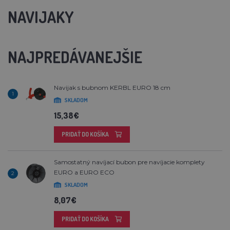
NAVIJAKY
NAJPREDÁVANEJŠIE
Navijak s bubnom KERBL EURO 18 cm
1
SKLADOM
15,38€
PRIDAŤ DO KOŠÍKA
Samostatný navíjací bubon pre navíjacie komplety
EURO a EURO ECO
2
SKLADOM
8,07€
PRIDAŤ DO KOŠÍKA