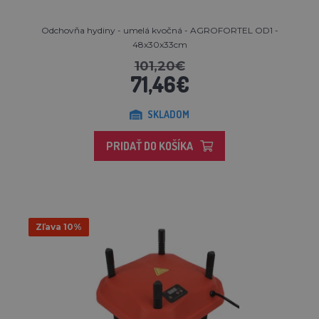
Odchovňa hydiny - umelá kvočná - AGROFORTEL OD1 -
48x30x33cm
101,20€
71,46€
SKLADOM
PRIDAŤ DO KOŠÍKA
Zľava 10%