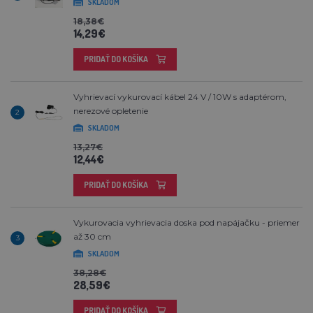
SKLADOM
18,38€
14,29€
PRIDAŤ DO KOŠÍKA
Vyhrievací vykurovací kábel 24 V / 10W s adaptérom,
nerezové opletenie
2
SKLADOM
13,27€
12,44€
PRIDAŤ DO KOŠÍKA
Vykurovacia vyhrievacia doska pod napájačku - priemer
až 30 cm
3
SKLADOM
38,28€
28,59€
PRIDAŤ DO KOŠÍKA