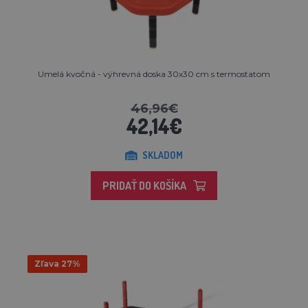
Umelá kvočná - výhrevná doska 30x30 cm s termostatom
46,96€
42,14€
SKLADOM
PRIDAŤ DO KOŠÍKA
Zľava 27%