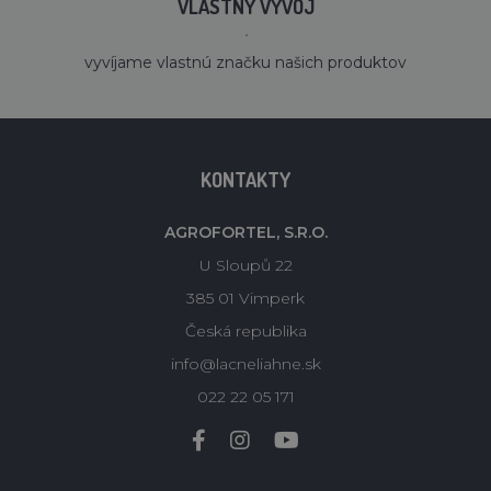
VLASTNÝ VÝVOJ
´
vyvíjame vlastnú značku našich produktov
KONTAKTY
AGROFORTEL, S.R.O.
U Sloupů 22
385 01 Vimperk
Česká republika
info@lacneliahne.sk
022 22 05 171