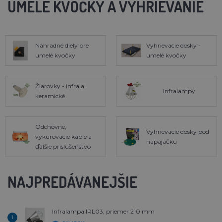
UMELÉ KVOČKY A VYHRIEVANIE
Náhradné diely pre
Vyhrievacie dosky -
umelé kvočky
umelé kvočky
Žiarovky - infra a
Infralampy
keramické
Odchovne,
Vyhrievacie dosky pod
vykurovacie káble a
napájačku
ďalšie príslušenstvo
NAJPREDÁVANEJŠIE
Infralampa IRL03, priemer 210 mm
1