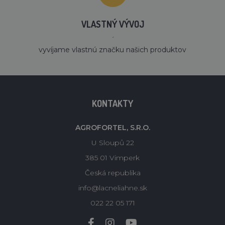
VLASTNÝ VÝVOJ
´
vyvíjame vlastnú značku našich produktov
KONTAKTY
AGROFORTEL, S.R.O.
U Sloupů 22
385 01 Vimperk
Česká republika
info@lacneliahne.sk
022 22 05 171