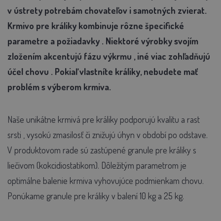
v ústrety potrebám chovateľov i samotných zvierat.
Krmivo pre králiky kombinuje
rôzne špecifické
parametre a požiadavky
. Niektoré výrobky svojím
zložením akcentujú
fázu výkrmu
, iné viac zohľadňujú
účel chovu
.
Pokiaľ vlastníte králiky, nebudete mať
problém s výberom krmiva.
Naše unikátne krmivá pre králiky
podporujú kvalitu a rast
srsti
, vysokú zmasilosť či znižujú úhyn v období po odstave.
V produktovom rade sú zastúpené granule pre králiky s
liečivom (kokcidiostatikom). Dôležitým parametrom je
optimálne balenie krmiva vyhovujúce podmienkam chovu.
Ponúkame granule pre králiky v
balení 10 kg a 25 kg.