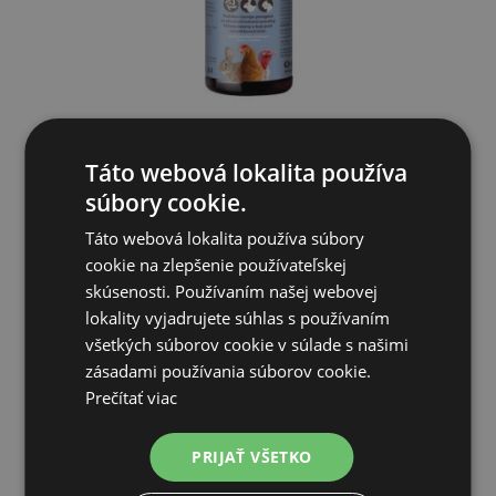
IFRAMIX - Deltadigest - zdravé trávenie pre hydinu a králiky...
Táto webová lokalita používa
súbory cookie.
10,48€
Táto webová lokalita používa súbory
cookie na zlepšenie používateľskej
SKLADOM
skúsenosti. Používaním našej webovej
lokality vyjadrujete súhlas s používaním
PRIDAŤ DO KOŠÍKA
všetkých súborov cookie v súlade s našimi
zásadami používania súborov cookie.
Prečítať viac
PRIJAŤ VŠETKO