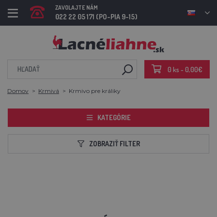
ZAVOLAJTE NÁM
022 22 05 171 (PO-PIA 9-15)
0 ks - 0,00€
Domov
Krmivá
Krmivo pre králiky
KATEGÓRIE
ZOBRAZIŤ FILTER