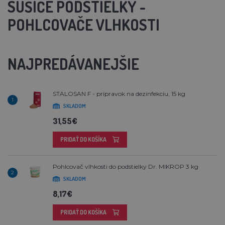
SUŠIČE PODSTIELKY -
POHLCOVAČE VLHKOSTI
NAJPREDÁVANEJŠIE
STALOSAN F - prípravok na dezinfekciu, 15 kg
1
SKLADOM
31,55€
PRIDAŤ DO KOŠÍKA
Pohlcovač vlhkosti do podstielky Dr. MIKROP 3 kg
2
SKLADOM
8,17€
PRIDAŤ DO KOŠÍKA