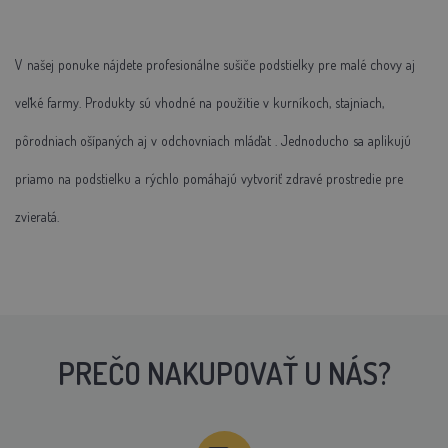
V
našej
ponuke
nájdete
profesionálne
sušiče
podstielky
pre
malé
chovy
aj
veľké
farmy.
Produkty
sú
vhodné
na
použitie
v
kurníkoch,
stajniach,
pôrodniach ošípaných
aj
v
odchovniach
mláďat
.
Jednoducho
sa
aplikujú
priamo
na
podstielku
a
rýchlo
pomáhajú
vytvoriť
zdravé
prostredie
pre
zvieratá.
PREČO NAKUPOVAŤ U NÁS?