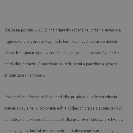
Sušiče
na
podstielku
sú
účinné
prípravky
určené
na
udržanie
suchého
a
hygienického
prostredia
v
stajniach,
kurníkoch,
odchovniach
a
ďalších
chovoch
hospodárskych
zvierat.
Pomáhajú
rýchlo
absorbovať
vlhkosť
z
podstielky,
obmedzujú
množenie
baktérií,
plesní
a
parazitov
a
výrazne
znižujú
zápach
amoniaku.
Pravidelné
používanie
sušičov
podstielky
prispieva
k
lepšiemu
zdraviu
zvierat,
znižuje
riziko
ochorenia
nôh
a
dýchacích
ciest
a
zlepšuje
celkovú
pohodu
zvierat
v
chove.
Suchá
podstielka
je
zároveň
kľúčová
pre
kvalitný
odchov
hydiny,
kurčiat,
moriek,
kačíc,
husí
alebo
napríklad
králikov.