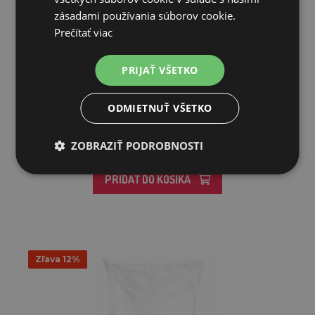
zásadami používania súborov cookie.
Prečítať viac
AKTILIT (Bioclean) 25 kg - dezinfekčný a vysúšací prostriedo...
PRIJAŤ VŠETKO
32,02€
ODMIETNUŤ VŠETKO
25,52€
ZOBRAZIŤ PODROBNOSTI
SKLADOM
PRIDAŤ DO KOŠÍKA
Zľava 12%