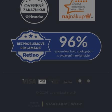
© 2026 LacnéLiahne.sk
CHCETE
TIEŽ WEB?