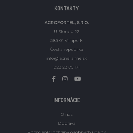
KONTAKTY
AGROFORTEL, S.R.O.
U Sloupů 22
385 01 Vimperk
Česká republika
info@lacneliahne.sk
022 22 05 171
INFORMÁCIE
O nás
Doprava
Podmienky ochrany osobných údajov