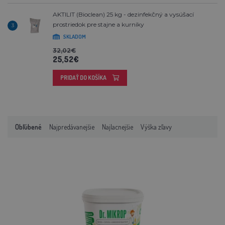
AKTILIT (Bioclean) 25 kg - dezinfekčný a vysúšací
prostriedok pre stajne a kurníky
3
SKLADOM
32,02€
25,52€
PRIDAŤ DO KOŠÍKA
Obľúbené
Najpredávanejšie
Najlacnejšie
Výška zľavy