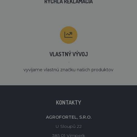
RÝCHLA REKLAMÁCIA
VLASTNÝ VÝVOJ
´
vyvíjame vlastnú značku našich produktov
KONTAKTY
AGROFORTEL, S.R.O.
U Sloupů 22
385 01 Vimperk