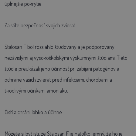
úplnejšie pokrytie.
Zaistite bezpečnosť svojich zvierat
Stalosan F bol rozsiahlo študovaný a je podporovaný
nezávislými aj vysokoškolskými výskumnými štúdiami. Tieto
štúdie preukázali jeho účinnosť pri zabíjaní patogénov a
ochrane vašich zvierat pred infekciami, chorobami a
škodlivými účinkami amoniaku.
Čistí a chráni ľahko a účinne
Môžete si byť istí, že Stalosan F je natoľko jemný, že ho je