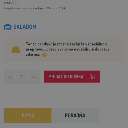
2,10€/KG
Najnižšia cena za posledných 30 dní - 31,55€
SKLADOM
Tento produkt je možné zaslať len špeciálnou
prepravou, preto sa naňho nevzťahuje doprava
zdarma.
PRIDAŤ DO KOŠÍKA
POPIS
PORADŇA