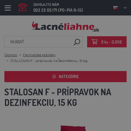
ZAVOLAJTE NÁM
022 22 05 171 (PO-PIA 9-15)
0 ks - 0,00€
Domov
Farmárske potreby
STALOSAN F - prípravok na dezinfekciu, 15 kg
KATEGÓRIE
STALOSAN F - PRÍPRAVOK NA
DEZINFEKCIU, 15 KG