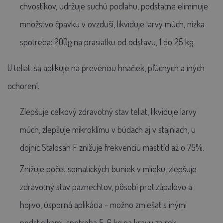
chvostíkov, udržuje suchú podlahu, podstatne eliminuje
množstvo čpavku v ovzduší, likviduje larvy múch, nízka
spotreba: 200g na prasiatku od odstavu, 1 do 25 kg
U teliat:
sa aplikuje na prevenciu hnačiek, pľúcnych a iných
ochorení.
Zlepšuje celkový zdravotný stav teliat, likviduje larvy
múch, zlepšuje mikroklímu v búdach aj v stajniach, u
dojníc Stalosan F znižuje frekvenciu mastitíd až o 75%.
Znižuje počet somatických buniek v mlieku, zlepšuje
zdravotný stav paznechtov, pôsobí protizápalovo a
hojivo, úsporná aplikácia - možno zmiešať s inými
podstielkami, spotreba 5-6 kg na kravu za rok.