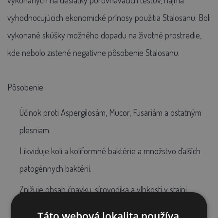
vykonaných na desiatky porovnávacích testov, najmä
vyhodnocujúcich ekonomické prínosy použitia Stalosanu. Boli
vykonané skúšky možného dopadu na životné prostredie,
kde nebolo zistené negatívne pôsobenie Stalosanu.
Pôsobenie:
Účinok proti Aspergilosám, Mucor, Fusariám a ostatným
plesniam.
Likviduje koli a koliformné baktérie a množstvo ďalších
patogénnych baktérií.
Znižuje obsah čpavku, sírovodíka a vlhkosti v stajni.
Stalosan F sa uplatňuje u mláďat všetkých druhov
Táto webová lokalita používa