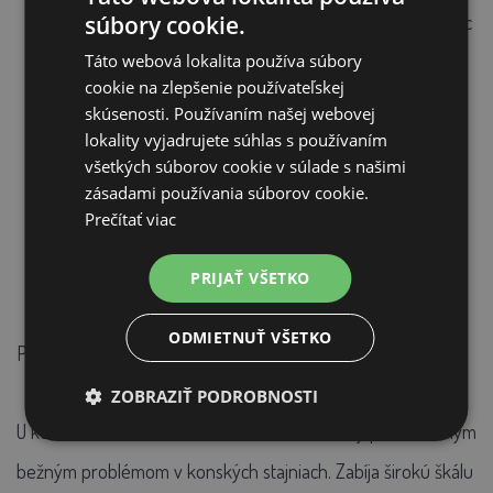
súbory cookie.
hospodárskych zvierat najmä u prasiatok a teliat. U dojníc
Táto webová lokalita používa súbory
pri prevencii mastitíd.
cookie na zlepšenie používateľskej
skúsenosti. Používaním našej webovej
lokality vyjadrujete súhlas s používaním
všetkých súborov cookie v súlade s našimi
zásadami používania súborov cookie.
Prečítať viac
PRIJAŤ VŠETKO
ODMIETNUŤ VŠETKO
Použitie:
ZOBRAZIŤ PODROBNOSTI
U koní:
Stalosan F sa osvedčil ako veľmi účinný proti mnohým
bežným problémom v konských stajniach. Zabíja širokú škálu