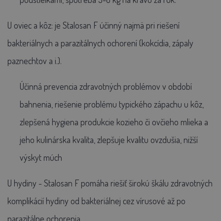
U oviec a kôz:
je Stalosan F účinný najmä pri riešení
bakteriálnych a parazitálnych ochorení (kokcídia, zápaly
paznechtov a i.).
Účinná prevencia zdravotných problémov v období
bahnenia, riešenie problému typického zápachu u kôz,
zlepšená hygiena produkcie kozieho či ovčieho mlieka a
jeho kulinárska kvalita, zlepšuje kvalitu ovzdušia, nižší
výskyt múch
U hydiny
- Stalosan F pomáha riešiť širokú škálu zdravotných
komplikácií hydiny od bakteriálnej cez vírusové až po
parazitálne ochorenia.