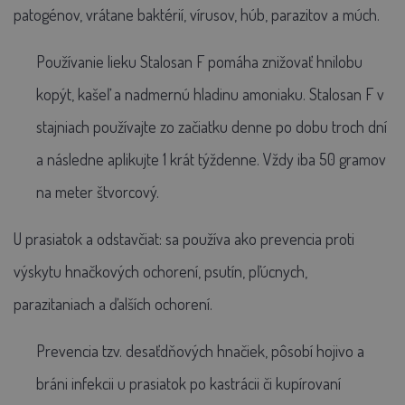
patogénov, vrátane baktérií, vírusov, húb, parazitov a múch.
Používanie lieku Stalosan F pomáha znižovať hnilobu
kopýt, kašeľ a nadmernú hladinu amoniaku. Stalosan F v
stajniach používajte zo začiatku denne po dobu troch dní
a následne aplikujte 1 krát týždenne. Vždy iba 50 gramov
na meter štvorcový.
U prasiatok a odstavčiat:
sa používa ako prevencia proti
výskytu hnačkových ochorení, psutín, pľúcnych,
parazitaniach a ďalších ochorení.
Prevencia tzv. desaťdňových hnačiek, pôsobí hojivo a
bráni infekcii u prasiatok po kastrácii či kupírovaní