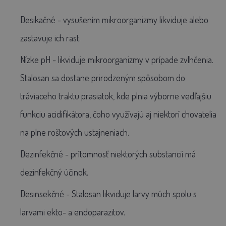
Desikačné - vysušením mikroorganizmy likviduje alebo
zastavuje ich rast.
Nízke pH - likviduje mikroorganizmy v prípade zvlhčenia.
Stalosan sa dostane prirodzeným spôsobom do
tráviaceho traktu prasiatok, kde plnia výborne vedľajšiu
funkciu acidifikátora, čoho využívajú aj niektorí chovatelia
na plne roštových ustajneniach.
Dezinfekčné - prítomnosť niektorých substancií má
dezinfekčný účinok.
Desinsekčné - Stalosan likviduje larvy múch spolu s
larvami ekto- a endoparazitov.