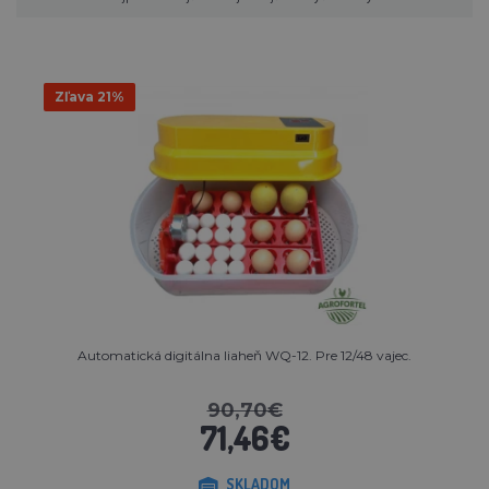
Zľava 21%
Automatická digitálna liaheň WQ-12. Pre 12/48 vajec.
90,70€
71,46€
SKLADOM