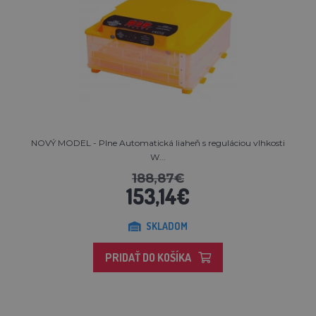
NOVÝ MODEL - Plne Automatická liaheň s reguláciou vlhkosti
W...
188,87€
153,14€
SKLADOM
PRIDAŤ DO KOŠÍKA