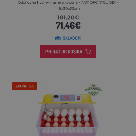
Odchovňa hydiny - umelá kvočná - AGROFORTEL OD1 -
48x30x33cm
101,20€
71,46€
SKLADOM
PRIDAŤ DO KOŠÍKA
Zľava 15%