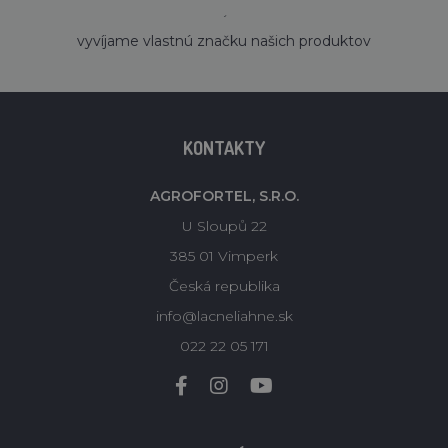
´
vyvíjame vlastnú značku našich produktov
KONTAKTY
AGROFORTEL, S.R.O.
U Sloupů 22
385 01 Vimperk
Česká republika
info@lacneliahne.sk
022 22 05 171