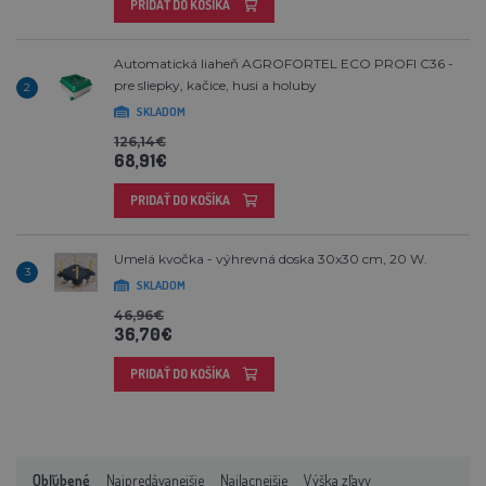
PRIDAŤ DO KOŠÍKA
Automatická liaheň AGROFORTEL ECO PROFI C36 -
pre sliepky, kačice, husi a holuby
2
SKLADOM
126,14€
68,91€
PRIDAŤ DO KOŠÍKA
Umelá kvočka - výhrevná doska 30x30 cm, 20 W.
3
SKLADOM
46,96€
36,70€
PRIDAŤ DO KOŠÍKA
Obľúbené
Najpredávanejšie
Najlacnejšie
Výška zľavy