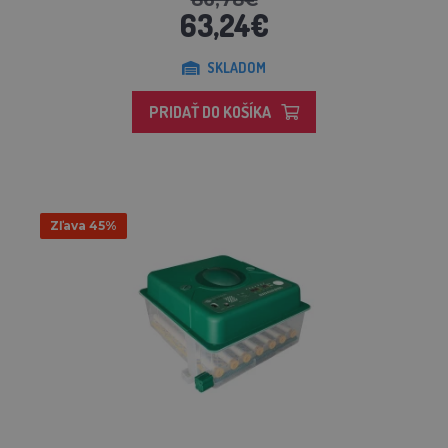
86,78€
63,24€
SKLADOM
PRIDAŤ DO KOŠÍKA
Zľava 45%