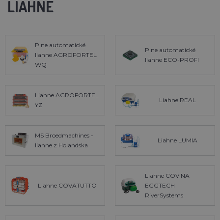
LIAHNE
Plne automatické
Plne automatické
liahne AGROFORTEL
liahne ECO-PROFI
WQ
Liahne AGROFORTEL
Liahne REAL
YZ
MS Broedmachines -
Liahne LUMIA
liahne z Holandska
Liahne COVINA
Liahne COVATUTTO
EGGTECH
RiverSystems