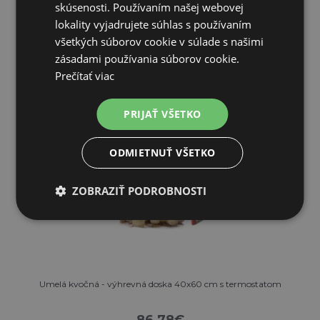
SKLADOM
skúsenosti. Používaním našej webovej
lokality vyjadrujete súhlas s používaním
PRIDAŤ DO KOŠÍKA
všetkých súborov cookie v súlade s našimi
zásadami používania súborov cookie.
Prečítať viac
PRIJAŤ VŠETKO
Zľava 27%
ODMIETNUŤ VŠETKO
ZOBRAZIŤ PODROBNOSTI
Umelá kvočná - výhrevná doska 40x60 cm s termostatom