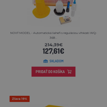
NOVÝ MODEL - Automatická liaheň s reguláciou vlhkosti WQ-
36B...
214,39€
127,61€
SKLADOM
PRIDAŤ DO KOŠÍKA
Zľava 19%