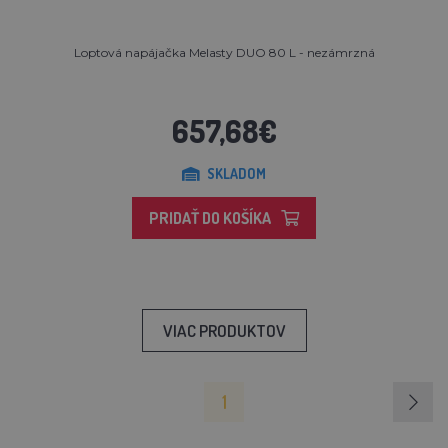
Loptová napájačka Melasty DUO 80 L - nezámrzná
657,68€
SKLADOM
PRIDAŤ DO KOŠÍKA
VIAC PRODUKTOV
1