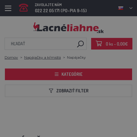
ZAVOLAJTE NÁM
022 22 05 171 (PO-PIA 9-15)
0 ks - 0,00€
Domov
Napájačky a kŕmidlá
Napájačky
KATEGÓRIE
ZOBRAZIŤ FILTER