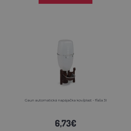
Gaun automatická napájačka kov/plast - fľaša 3l
6,73€