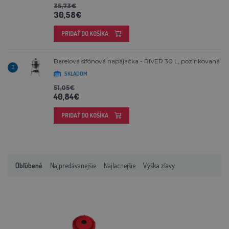
35,73€
30,58€
PRIDAŤ DO KOŠÍKA
Barelová sifónová napájačka - RIVER 30 L, pozinkovaná
3
SKLADOM
51,05€
40,84€
PRIDAŤ DO KOŠÍKA
Obľúbené
Najpredávanejšie
Najlacnejšie
Výška zľavy