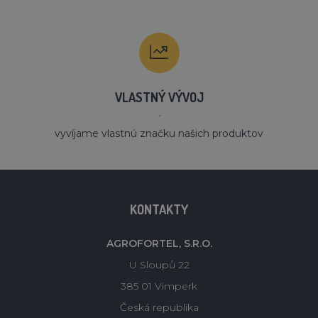
VLASTNÝ VÝVOJ
´
vyvíjame vlastnú značku našich produktov
KONTAKTY
AGROFORTEL, S.R.O.
U Sloupů 22
385 01 Vimperk
Česká republika