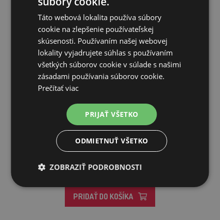
súbory cookie.
Táto webová lokalita používa súbory
cookie na zlepšenie používateľskej
skúsenosti. Používaním našej webovej
lokality vyjadrujete súhlas s používaním
všetkých súborov cookie v súlade s našimi
zásadami používania súborov cookie.
Prečítať viac
PRIJAŤ VŠETKO
Hladinová napájačka pre psy, ovce, kozy GAUN 71001 - 1,25 l ...
ODMIETNUŤ VŠETKO
34,97€
ZOBRAZIŤ PODROBNOSTI
SKLADOM
PRIDAŤ DO KOŠÍKA