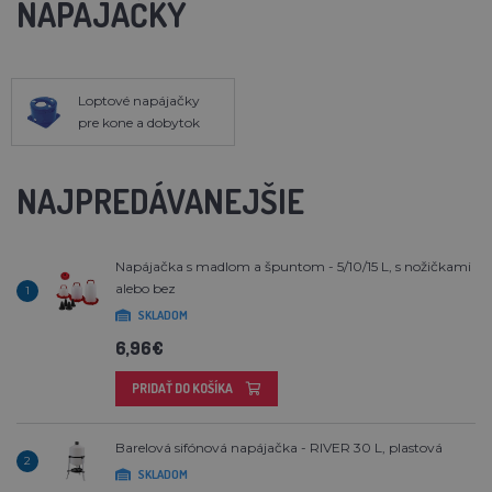
NAPÁJAČKY
Loptové napájačky
pre kone a dobytok
NAJPREDÁVANEJŠIE
Napájačka s madlom a špuntom - 5/10/15 L, s nožičkami
alebo bez
1
SKLADOM
6,96€
PRIDAŤ DO KOŠÍKA
Barelová sifónová napájačka - RIVER 30 L, plastová
2
SKLADOM