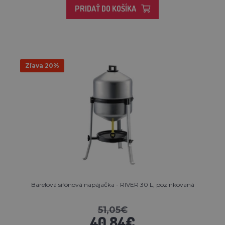
PRIDAŤ DO KOŠÍKA
Zľava 20%
Barelová sifónová napájačka - RIVER 30 L, pozinkovaná
51,05€
40,84€