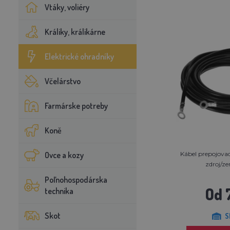
Vtáky, voliéry
Králiky, králikárne
Elektrické ohradníky
Včelárstvo
Farmárske potreby
Koně
Ovce a kozy
Kábel prepojovací
zdroj/z
Poľnohospodárska
Od 
technika
Skot
S