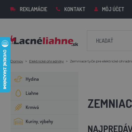
REKLAMÁCIE
KONTAKT
MÔJ ÚČET
Domov
Elektrické ohradníky
Zemniace tyče pre elektrické ohradn
Hydina
Liahne
ZEMNIAC
Krmivá
Kuríny, výbehy
NAJPREDÁV