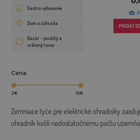
Gastro vybavenie
S
Dom a záhrada
PRIDAŤ D
Bazár - použitý a
vrátený tovar
Cena
2€
15€
Zemniace tyče pre elektrické ohradníky zaisťu
ohradník kvôli nedostatočnému počtu uzemňov