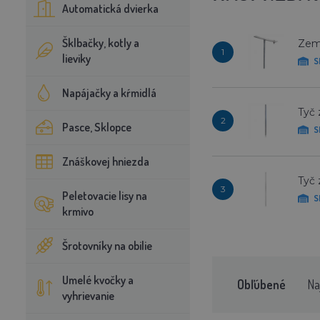
Automatická dvierka
Šklbačky, kotly a
Zemn
1
lieviky
S
Napájačky a kŕmidlá
Tyč 
2
Pasce, Sklopce
S
Znáškovej hniezda
Tyč 
3
Peletovacie lisy na
S
krmivo
Šrotovníky na obilie
Umelé kvočky a
Obľúbené
Na
vyhrievanie