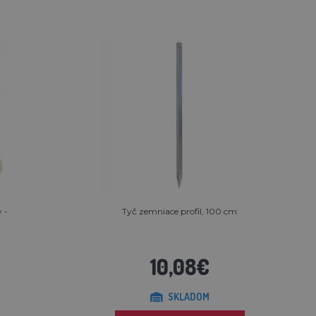
y -
Tyč zemniace profil, 100 cm
10,08€
SKLADOM