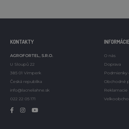
KONTAKTY
INFORMÁCI
AGROFORTEL, S.R.O.
O nás
U Sloupů 22
Doprava
385 01 Vimperk
Podmienky 
Česká republika
Obchodné 
info@lacneliahne.sk
Reklamacie -
022 22 05 171
Velkoobcho