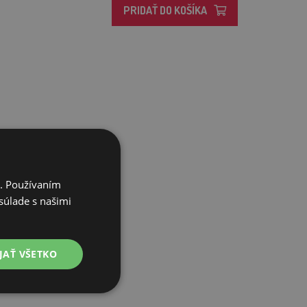
PRIDAŤ DO KOŠÍKA
i. Používaním
súlade s našimi
JAŤ VŠETKO