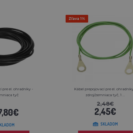
Zľava 1%
 pre el. ohradníky -
Kábel prepojovací pre el. ohradník
emniaca tyč
zdroj/zemniaca tyč, 1 ...
2,48€
2,45€
7,80€
SKLADOM
KLADOM