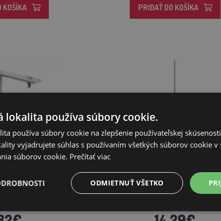
O KOŠÍKA
PRIDAŤ DO KOŠÍKA
 lokalita používa súbory cookie.
ita používa súbory cookie na zlepšenie používateľskej skúsenost
ality vyjadrujete súhlas s používaním všetkých súborov cookie v 
nia súborov cookie.
Prečítať viac
 guľatá, 100 cm
Tyč zemniace profil, 200 cm
ODROBNOSTI
ODMIETNUŤ VŠETKO
PRI
,82€
14,29€