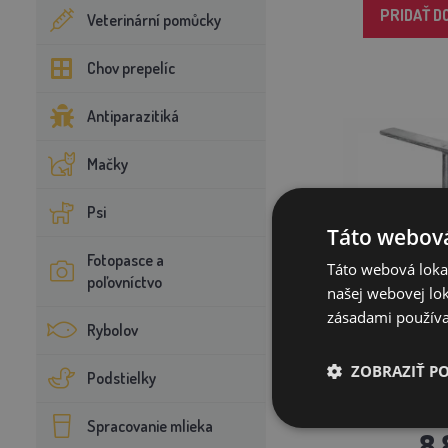
PRIDAŤ D
Veterinární pomůcky
Chov prepelíc
Antiparazitiká
Mačky
Psi
Táto webová
Fotopasce a
Táto webová lokal
poľovníctvo
našej webovej lok
zásadami používa
Rybolov
Zemniaci tyč
ZOBRAZIŤ P
Podstielky
Spracovanie mlieka
8