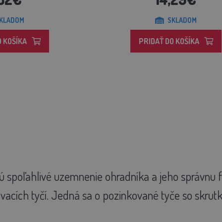
KLADOM
SKLADOM
O KOŠÍKA
PRIDAŤ DO KOŠÍKA
jú spoľahlivé uzemnenie ohradníka a jeho správnu 
acích tyčí. Jedná sa o pozinkované tyče so skrut