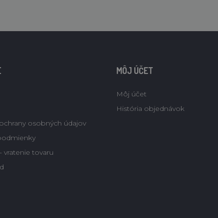
E
MÔJ ÚČET
Môj účet
História objednávok
ochrany osobných údajov
podmienky
 vratenie tovaru
d