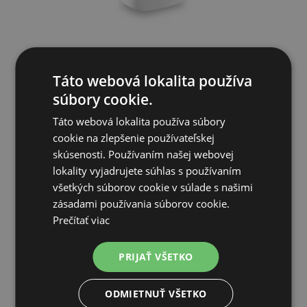
Táto webová lokalita používa
Miska náhradná k prepravke Gulliver 1, 2 a 3, 300 ml
súbory cookie.
Táto webová lokalita používa súbory
0,74€
cookie na zlepšenie používateľskej
skúsenosti. Používaním našej webovej
SKLADOM
lokality vyjadrujete súhlas s používaním
všetkých súborov cookie v súlade s našimi
PRIDAŤ DO KOŠÍKA
zásadami používania súborov cookie.
Prečítať viac
PRIJAŤ VŠETKO
ODMIETNUŤ VŠETKO