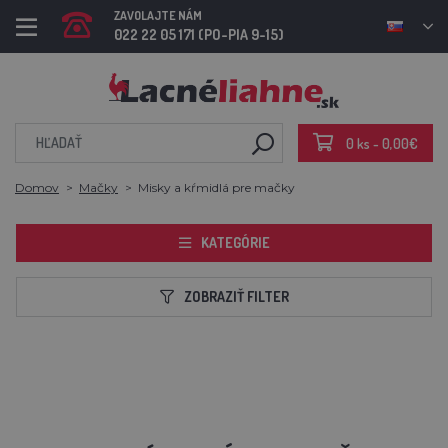
ZAVOLAJTE NÁM
022 22 05 171 (PO-PIA 9-15)
0 ks - 0,00€
Domov
Mačky
Misky a kŕmidlá pre mačky
KATEGÓRIE
ZOBRAZIŤ FILTER