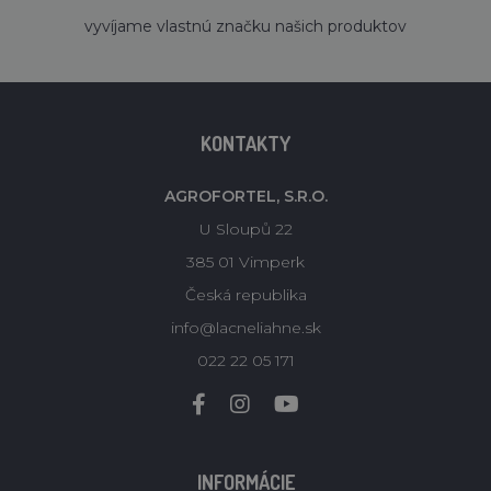
´
vyvíjame vlastnú značku našich produktov
KONTAKTY
AGROFORTEL, S.R.O.
U Sloupů 22
385 01 Vimperk
Česká republika
info@lacneliahne.sk
022 22 05 171
INFORMÁCIE