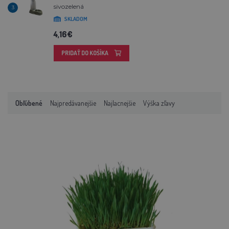
sivozelená
3
SKLADOM
4,16€
PRIDAŤ DO KOŠÍKA
Obľúbené
Najpredávanejšie
Najlacnejšie
Výška zľavy