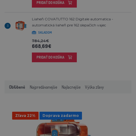
PRIDAŤ DO KOŠÍKA
Liaheň COVATUTTO 162 Digitale automatica -
automatická liaheň pre 162 slepačích vajec
3
SKLADOM
784,24€
668,69€
PRIDAŤ DO KOŠÍKA
Obľúbené
Najpredávanejšie
Najlacnejšie
Výška zľavy
Zľava 22%
Doprava zadarmo