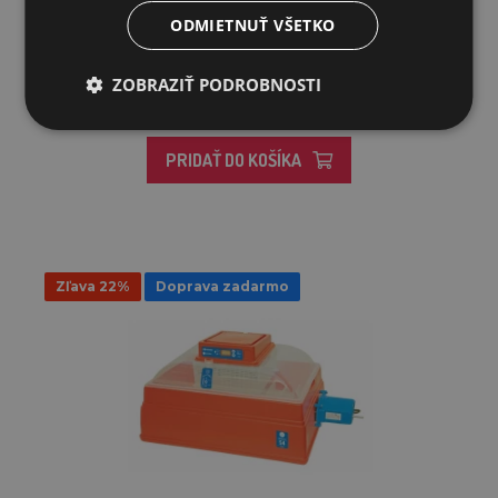
liaheň...
ODMIETNUŤ VŠETKO
362,38€
280,75€
ZOBRAZIŤ PODROBNOSTI
SKLADOM
PRIDAŤ DO KOŠÍKA
Zľava 22%
Doprava zadarmo