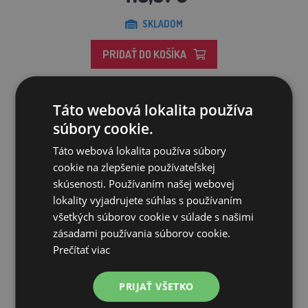
SKLADOM
PRIDAŤ DO KOŠÍKA
Táto webová lokalita používa
súbory cookie.
Zľava 23%
Doprava zadarmo
Táto webová lokalita používa súbory
cookie na zlepšenie používateľskej
skúsenosti. Používaním našej webovej
lokality vyjadrujete súhlas s používaním
všetkých súborov cookie v súlade s našimi
zásadami používania súborov cookie.
Prečítať viac
PRIJAŤ VŠETKO
Liaheň COVATUTTO 54 Digitale manual - poloautomatická