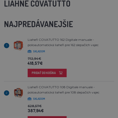
LIAHNE COVATUTTO
NAJPREDÁVANEJŠIE
Liaheň COVATUTTO 162 Digitale manuale -
poloautomatická liaheň pre 162 slepačích vajec
1
SKLADOM
712,94€
418,57€
PRIDAŤ DO KOŠÍKA
Liaheň COVATUTTO 108 Digitale manuale -
poloautomatická liaheň pre 108 slepačích vajec
2
SKLADOM
628,57€
387,94€