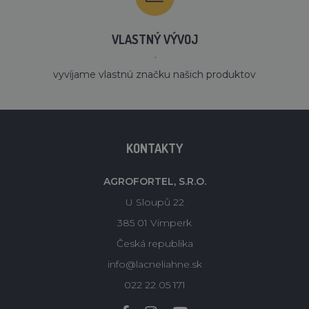
VLASTNÝ VÝVOJ
´
vyvíjame vlastnú značku našich produktov
KONTAKTY
AGROFORTEL, S.R.O.
U Sloupů 22
385 01 Vimperk
Česká republika
info@lacneliahne.sk
022 22 05 171