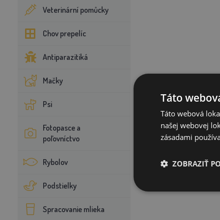
Veterinární pomůcky
Chov prepelíc
Antiparazitiká
Mačky
Táto webová
Psi
Táto webová lokal
našej webovej lok
Fotopasce a
zásadami používa
poľovníctvo
Rybolov
ZOBRAZIŤ P
Podstielky
Spracovanie mlieka