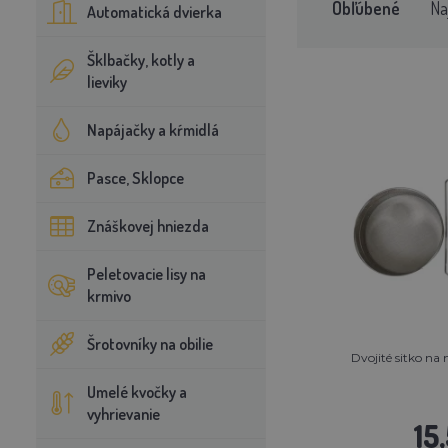
Obľúbené
Na
Automatická dvierka
Šklbačky, kotly a
lieviky
Napájačky a kŕmidlá
Pasce, Sklopce
Znáškovej hniezda
Peletovacie lisy na
krmivo
Šrotovníky na obilie
Dvojité sitko 
Umelé kvočky a
vyhrievanie
15