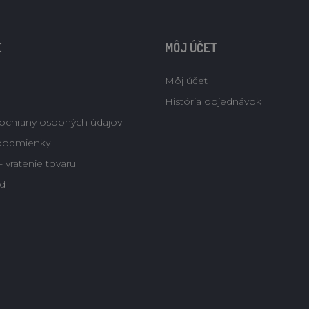
E
MÔJ ÚČET
Môj účet
História objednávok
ochrany osobných údajov
podmienky
 vratenie tovaru
d