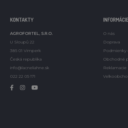
KONTAKTY
INFORMÁCI
AGROFORTEL, S.R.O.
O nás
U Sloupů 22
Doprava
385 01 Vimperk
Podmienky 
Česká republika
Obchodné 
info@lacneliahne.sk
Reklamacie -
022 22 05 171
Velkoobcho