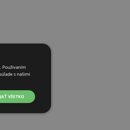
i. Používaním
súlade s našimi
JAŤ VŠETKO