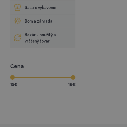
Gastro vybavenie
Dom a záhrada
Bazár - použitý a
vrátený tovar
Cena
15€
16€