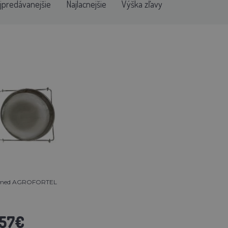
jpredávanejšie
Najlacnejšie
Výška zľavy
na med AGROFORTEL
,57€