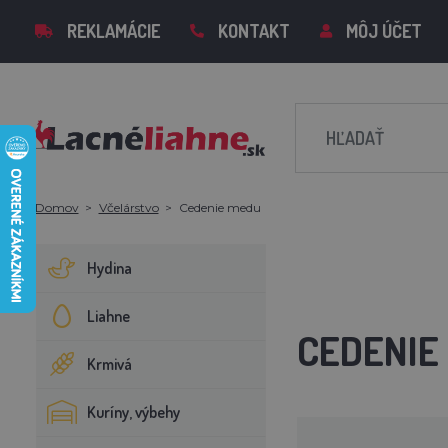
REKLAMÁCIE
KONTAKT
MÔJ ÚČET
Domov
Včelárstvo
Cedenie medu
Hydina
Liahne
CEDENIE
Krmivá
Kuríny, výbehy