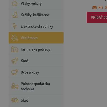
Vtáky, voliéry
NIE J
Králiky, králikárne
PRIDAŤ D
Elektrické ohradníky
Včelárstvo
Farmárske potreby
Koně
Ovce a kozy
Poľnohospodárska
technika
Skot