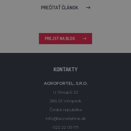
PREČÍTAŤ ČLÁNOK
PREJSŤ NA BLOG
KONTAKTY
AGROFORTEL, S.R.O.
U Sloupů 22
385 01 Vimperk
Česká republika
info@lacneliahne.sk
022 22 05 171