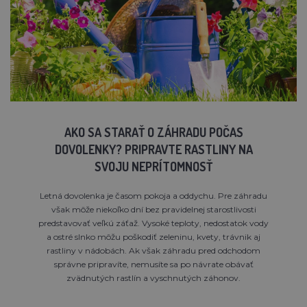
AKO SA STARAŤ O ZÁHRADU POČAS
DOVOLENKY? PRIPRAVTE RASTLINY NA
SVOJU NEPRÍTOMNOSŤ
Letná dovolenka je časom pokoja a oddychu. Pre záhradu
však môže niekoľko dní bez pravidelnej starostlivosti
predstavovať veľkú záťaž. Vysoké teploty, nedostatok vody
a ostré slnko môžu poškodiť zeleninu, kvety, trávnik aj
rastliny v nádobách. Ak však záhradu pred odchodom
správne pripravíte, nemusíte sa po návrate obávať
zvädnutých rastlín a vyschnutých záhonov.