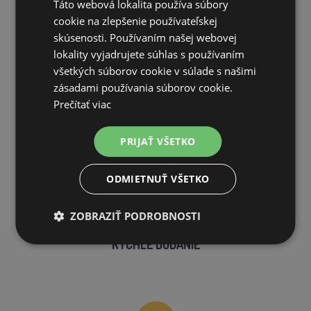
DOPRAVA ZDARMA
Táto webová lokalita používa súbory
cookie na zlepšenie používateľskej
na všetky objednávky od 200€ vrátane DPH.
skúsenosti. Používaním našej webovej
lokality vyjadrujete súhlas s používaním
všetkých súborov cookie v súlade s našimi
zásadami používania súborov cookie.
Prečítať viac
VLASTNÝ SKLAD
PRIJAŤ VŠETKO
99 % produktov držíme priamo skladom
ODMIETNUŤ VŠETKO
ZOBRAZIŤ PODROBNOSTI
RÝCHLE DODANIE