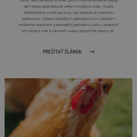
vlahy. Neznamená to však, že ju musíme polievať každý
deň alebo spotrebovať veľké množstvo vody. Oveľa
dôležitejšie je zvoliť správny čas, spôsob aj intenzitu
polievania. Vďaka niekoľkým jednoduchým zásadám
môžeme rastlinám zabezpečiť potrebnú vlahu, podporiť
ich zdravý rast a zároveň vodou zbytočne neplytvať.
PREČÍTAŤ ČLÁNOK