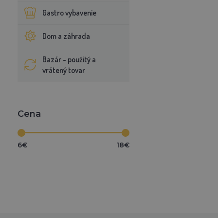
Gastro vybavenie
Dom a záhrada
Bazár - použitý a
vrátený tovar
Cena
6€
18€