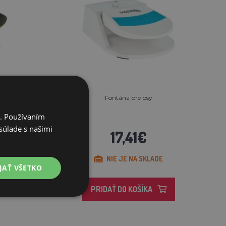
erček
Fontána pre psy
i. Používaním
súlade s našimi
17,41€
 5-7
NIE JE NA SKLADE
JAŤ VŠETKO
PRIDAŤ DO KOŠÍKA