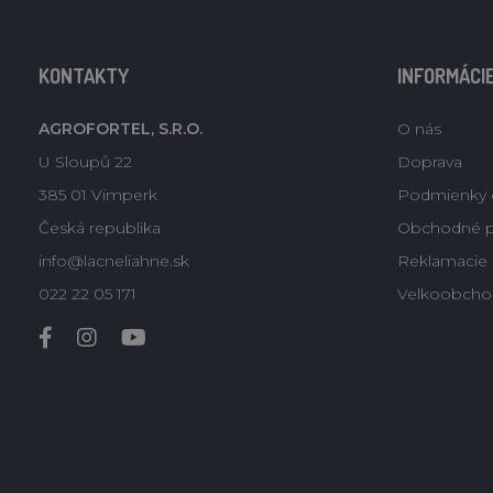
KONTAKTY
INFORMÁCI
AGROFORTEL, S.R.O.
O nás
U Sloupů 22
Doprava
385 01 Vimperk
Podmienky 
Česká republika
Obchodné 
info@lacneliahne.sk
Reklamacie -
022 22 05 171
Velkoobcho