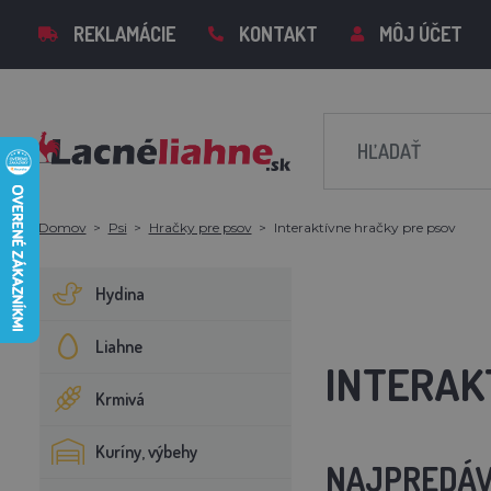
REKLAMÁCIE
KONTAKT
MÔJ ÚČET
Domov
Psi
Hračky pre psov
Interaktívne hračky pre psov
Hydina
Liahne
INTERAK
Krmivá
Kuríny, výbehy
NAJPREDÁV