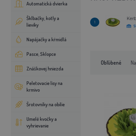
Automatická dvierka
Šklbačky, kotly a
Kerb
1
lieviky
S
Napájačky a kŕmidlá
Pasce, Sklopce
Obľúbené
Na
Znáškovej hniezda
Peletovacie lisy na
krmivo
Šrotovníky na obilie
Umelé kvočky a
vyhrievanie