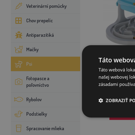
Veterinární pomůcky
Chov prepelíc
Antiparazitiká
Mačky
Táto webová
Interaktívna hračk
Psi
pamlsky, 2
Táto webová lokal
našej webovej lok
Fotopasce a
16
zásadami používa
poľovníctvo
CENTRÁLNY SK
Rybolov
ZOBRAZIŤ P
PRIDAŤ D
Podstielky
Spracovanie mlieka