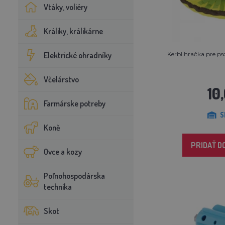
Vtáky, voliéry
Králiky, králikárne
Elektrické ohradníky
Kerbl hračka pre ps
Včelárstvo
10
Farmárske potreby
S
Koně
PRIDAŤ D
Ovce a kozy
Poľnohospodárska
technika
Skot