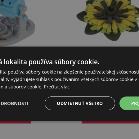
 lokalita používa súbory cookie.
a pre psov – valec na
Kerbl hračka pre psov - čuchací kob
7 x 32 x 2...
Sunflower
ita používa súbory cookie na zlepšenie používateľskej skúsenost
ality vyjadrujete súhlas s používaním všetkých súborov cookie v 
,61€
Od 9,97€
nia súborov cookie.
Prečítať viac
LAD (EXPEDÍCIA 5-7
CENTRÁLNY SKLAD (EXPEDÍCIA
ODROBNOSTI
ODMIETNUŤ VŠETKO
PRI
DNÍ)
DNÍ)
O KOŠÍKA
PRIDAŤ DO KOŠÍKA