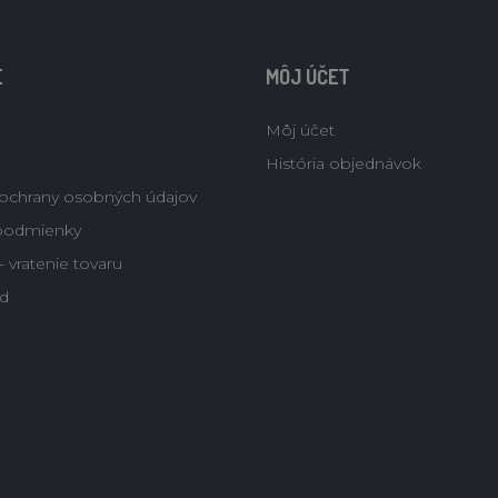
E
MÔJ ÚČET
Môj účet
História objednávok
ochrany osobných údajov
podmienky
 vratenie tovaru
d