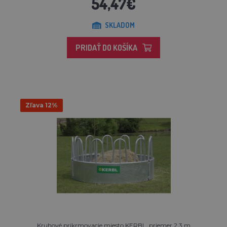
54,47€
SKLADOM
PRIDAŤ DO KOŠÍKA
Zľava 12%
Kruhové prikrmovacie miesto KERBL, priemer 2,3 m