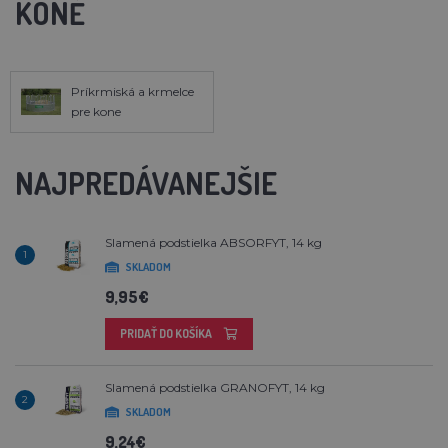
KONĚ
Príkrmiská a krmelce
pre kone
NAJPREDÁVANEJŠIE
Slamená podstielka ABSORFYT, 14 kg
1
SKLADOM
9,95€
PRIDAŤ DO KOŠÍKA
Slamená podstielka GRANOFYT, 14 kg
2
SKLADOM
9,24€