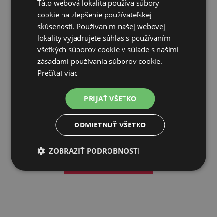
Táto webová lokalita používa súbory
cookie na zlepšenie používateľskej
skúsenosti. Používaním našej webovej
lokality vyjadrujete súhlas s používaním
všetkých súborov cookie v súlade s našimi
zásadami používania súborov cookie.
Prečítať viac
STALOSAN Dry - prípravok na vysúšanie podstielky, 15 kg
PRIJAŤ VŠETKO
15,31€
12,35€
ODMIETNUŤ VŠETKO
SKLADOM
ZOBRAZIŤ PODROBNOSTI
PRIDAŤ DO KOŠÍKA