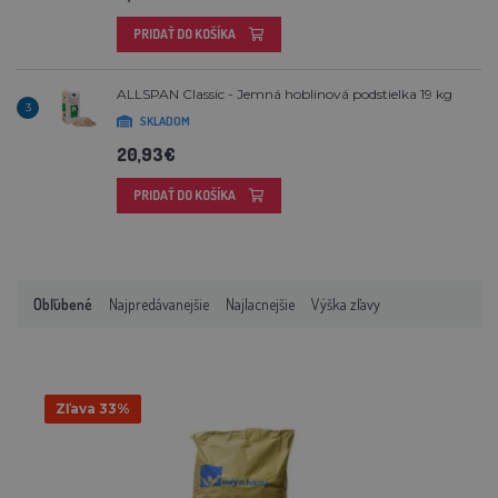
PRIDAŤ DO KOŠÍKA
ALLSPAN Classic - Jemná hoblinová podstielka 19 kg
3
SKLADOM
20,93€
PRIDAŤ DO KOŠÍKA
Obľúbené
Najpredávanejšie
Najlacnejšie
Výška zľavy
Zľava 33%