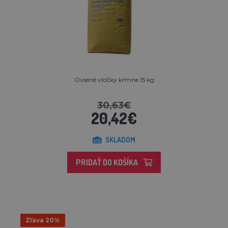
Ovsené vločky kŕmne 15 kg
30,63€
20,42€
SKLADOM
PRIDAŤ DO KOŠÍKA
Zľava 20%