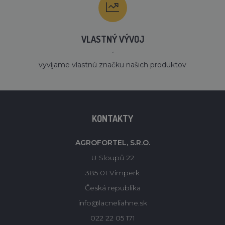
VLASTNÝ VÝVOJ
´
vyvíjame vlastnú značku našich produktov
KONTAKTY
AGROFORTEL, S.R.O.
U Sloupů 22
385 01 Vimperk
Česká republika
info@lacneliahne.sk
022 22 05 171