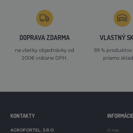
DOPRAVA ZDARMA
VLASTNÝ S
na všetky objednávky od
99 % produktov
200€ vrátane DPH.
priamo skla
KONTAKTY
INFORMÁCI
AGROFORTEL, S.R.O.
O nás