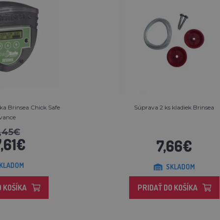
ka Brinsea Chick Safe
Súprava 2 ks kladiek Brinsea
vance
1,45€
7,61€
7,66€
KLADOM
SKLADOM
O KOŠÍKA
PRIDAŤ DO KOŠÍKA