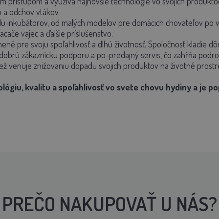
 prístupom a využíva najnovšie technológie vo svojich produktoch
u a odchov vtákov.
lu inkubátorov, od malých modelov pre domácich chovateľov po 
cače vajec a ďalšie príslušenstvo.
né pre svoju spoľahlivosť a dlhú životnosť. Spoločnosť kladie dô
dobrú zákaznícku podporu a po-predajný servis, čo zahŕňa podrobn
ež venuje znižovaniu dopadu svojich produktov na životné prostr
lógiu, kvalitu a spoľahlivosť vo svete chovu hydiny a je 
PREČO NAKUPOVAŤ U NÁS?