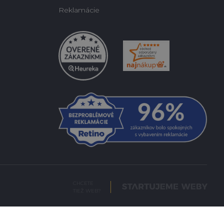
Reklamácie
CHCETE
TIEŽ WEB?