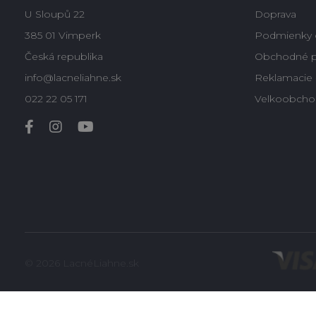
U Sloupů 22
Doprava
385 01 Vimperk
Podmienky 
Česká republika
Obchodné 
info@lacneliahne.sk
Reklamacie -
022 22 05 171
Velkoobcho
© 2026 LacnéLiahne.sk