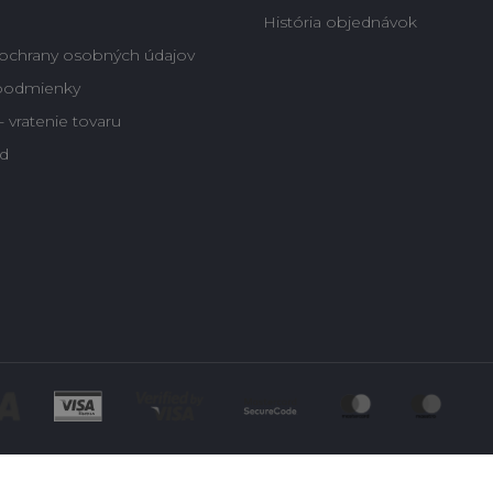
História objednávok
ochrany osobných údajov
podmienky
 vratenie tovaru
d