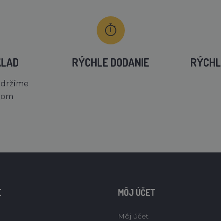
KLAD
RÝCHLE DODANIE
RÝCHL
 držíme
dom
E
MÔJ ÚČET
Môj účet