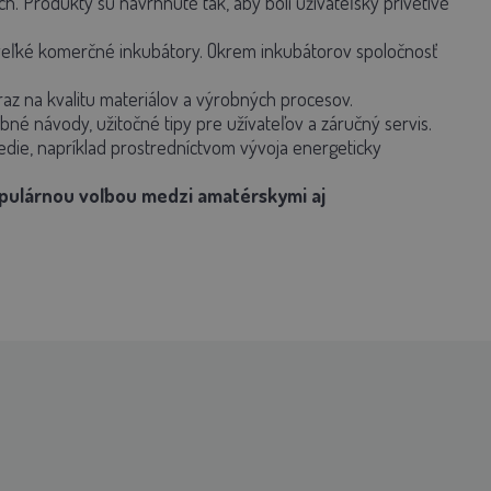
. Produkty sú navrhnuté tak, aby boli užívateľsky prívetivé
veľké komerčné inkubátory. Okrem inkubátorov spoločnosť
raz na kvalitu materiálov a výrobných procesov.
é návody, užitočné tipy pre užívateľov a záručný servis.
edie, napríklad prostredníctvom vývoja energeticky
populárnou voľbou medzi amatérskymi aj