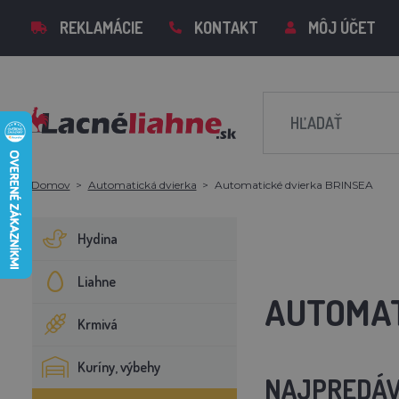
REKLAMÁCIE
KONTAKT
MÔJ ÚČET
Domov
Automatická dvierka
Automatické dvierka BRINSEA
Hydina
Liahne
AUTOMAT
Krmivá
Kuríny, výbehy
NAJPREDÁV