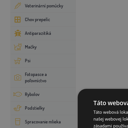
Veterinární pomůcky
Chov prepelíc
Antiparazitiká
Mačky
Psi
Fotopasce a
poľovníctvo
Rybolov
Táto webová
Podstielky
Táto webová lokal
našej webovej lok
Spracovanie mlieka
zásadami používa