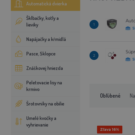
Automatická dvierka
Šklbačky, kotly a
Auto
lieviky
1
S
Napájačky a kŕmidlá
Súpr
Pasce, Sklopce
2
S
Znáškovej hniezda
Peletovacie lisy na
krmivo
Obľúbené
Na
Šrotovníky na obilie
Umelé kvočky a
vyhrievanie
Zľava 16%