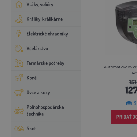
Vtáky, voliéry
Králiky, králikárne
Elektrické ohradníky
Včelárstvo
Farmárske potreby
Automatické dvier
Ad
Koně
15
12
Ovce a kozy
S
Poľnohospodárska
technika
PRIDAŤ D
Skot