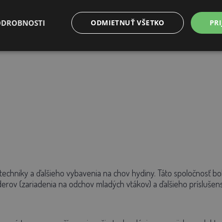
ODROBNOSTI
ODMIETNUŤ VŠETKO
PRI
 techniky a ďalšieho vybavenia na chov hydiny. Táto spoločnosť b
derov (zariadenia na odchov mladých vtákov) a ďalšieho príslušen