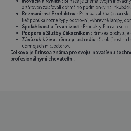
Inovácia a Kvalita
:
Brinsea je známa svojím inovačným
a zároveň zaisťovali optimálne podmienky na inkubáci
Rozmanitosť Produktov
:
Ponuka zahŕňa širokú šká
tiež ponúka rôzne typy odchovní, výhrevné lampy, obra
Spoľahlivosť a Trvanlivosť
:
Produkty Brinsea sú cene
Podpora a Služby Zákazníkom
:
Brinsea poskytuje 
Záväzok k životnému prostrediu
:
Spoločnosť sa ti
účinnejších inkubátorov.
Celkovo je Brinsea známa pre svoju inovatívnu techno
profesionálnymi chovateľmi.