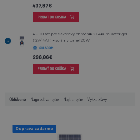
437,97€
PRIDAŤ DO KOŠÍKA
PUHU set pre elektrický ohradník 2J Akumulátor gél
(12V/14Ah) + solárny panel 20W
3
SKLADOM
296,06€
PRIDAŤ DO KOŠÍKA
Obľúbené
Najpredávanejšie
Najlacnejšie
Výška zľavy
Doprava zadarmo