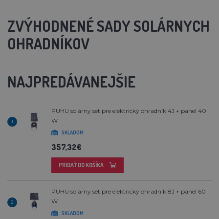
ZVÝHODNENÉ SADY SOLÁRNYCH
OHRADNÍKOV
NAJPREDÁVANEJŠIE
PUHU solárny set pre elektrický ohradník 4J + panel 40
W
1
SKLADOM
357,32€
PRIDAŤ DO KOŠÍKA
PUHU solárny set pre elektrický ohradník 8J + panel 60
W
2
SKLADOM