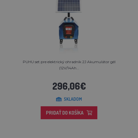
PUHU set pre elektrický ohradník 2J Akumulátor gél
(12V/14Ah...
296,06€
SKLADOM
PRIDAŤ DO KOŠÍKA