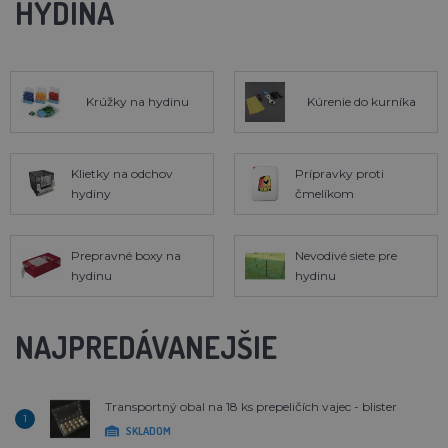
HYDINA
Krúžky na hydinu
Kúrenie do kurníka
Klietky na odchov
Prípravky proti
hydiny
čmelíkom
Prepravné boxy na
Nevodivé siete pre
hydinu
hydinu
NAJPREDÁVANEJŠIE
Transportný obal na 18 ks prepeličích vajec - blister
1
SKLADOM