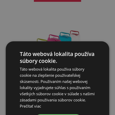
Táto webová lokalita používa
súbory cookie.
Táto webová lokalita používa súbory
cookie na zlepšenie používateľskej
skúsenosti. Používaním našej webovej
Obdĺžnikové kŕmidlo pre hydinu KERBL 5,5 l, plastové
lokality vyjadrujete súhlas s používaním
všetkých súborov cookie v súlade s našimi
zásadami používania súborov cookie.
14,80€
Prečítať viac