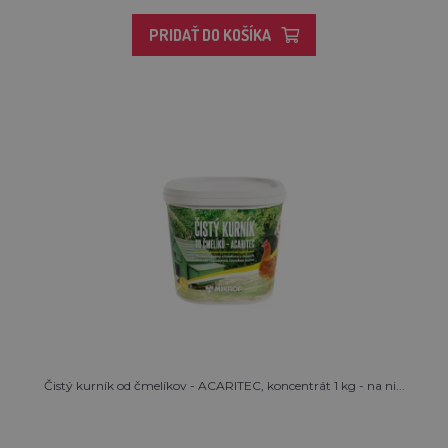
PRIDAŤ DO KOŠÍKA
Čistý kurník od čmelíkov - ACARITEC, koncentrát 1 kg - na ni...