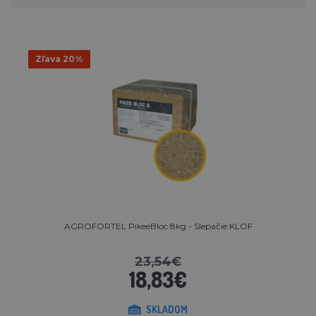
Zľava 20%
AGROFORTEL PikeeBloc 8kg - Slepačie KLOF
23,54€
18,83€
SKLADOM