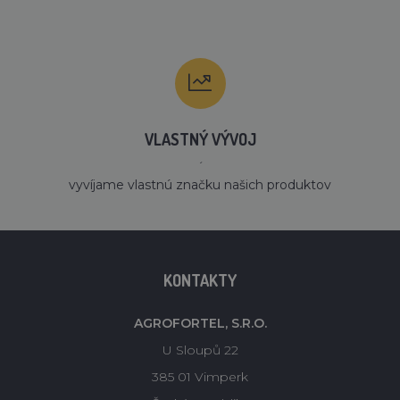
VLASTNÝ VÝVOJ
´
vyvíjame vlastnú značku našich produktov
KONTAKTY
AGROFORTEL, S.R.O.
U Sloupů 22
385 01 Vimperk