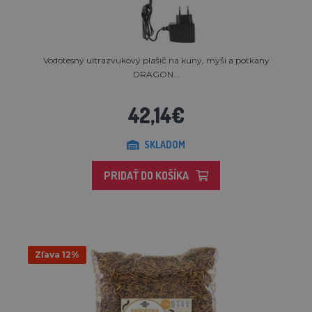
Vodotesný ultrazvukový plašič na kuny, myši a potkany
DRAGON...
42,14€
SKLADOM
PRIDAŤ DO KOŠÍKA
Zľava 12%