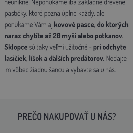
neunikne. Neponúkame iba základné drevené
pastičky, ktoré pozná úplne každý, ale
ponúkame Vám aj
kovové pasce, do ktorých
naraz chytíte až 20 myší alebo potkanov.
Sklopce
sú taky veľmi užitočné -
pri odchyte
lasičiek, líšok a ďalších predátorov.
Nedajte
im vôbec žiadnu šancu a vybavte sa u nás.
PREČO NAKUPOVAŤ U NÁS?