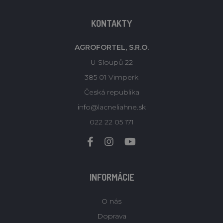
KONTAKTY
AGROFORTEL, S.R.O.
U Sloupů 22
385 01 Vimperk
Česká republika
info@lacneliahne.sk
022 22 05 171
INFORMÁCIE
O nás
Doprava