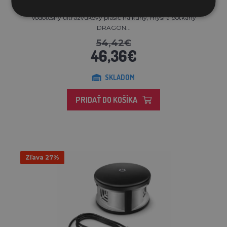
Vodotesný ultrazvukový plašič na kuny, myši a potkany
DRAGON...
54,42€
46,36€
SKLADOM
PRIDAŤ DO KOŠÍKA
Zľava 27%