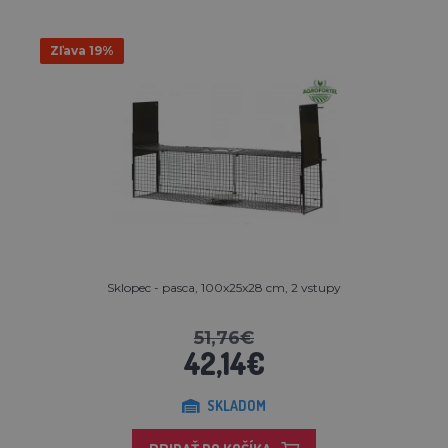
Zľava 19%
Sklopec - pasca, 100x25x28 cm, 2 vstupy
51,76€
42,14€
SKLADOM