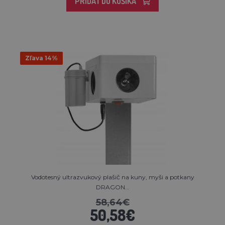
PRIDAŤ DO KOŠÍKA
Zľava 14%
Vodotesný ultrazvukový plašič na kuny, myši a potkany
DRAGON...
58,64€
50,58€