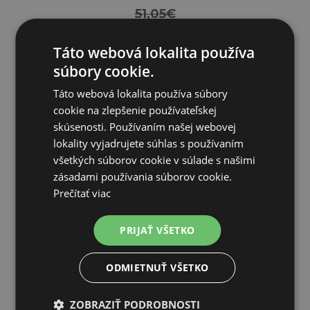
51,05€
41,76€
Táto webová lokalita používa
SKLADOM
súbory cookie.
PRIDAŤ DO KOŠÍKA
Táto webová lokalita používa súbory
cookie na zlepšenie používateľskej
skúsenosti. Používaním našej webovej
lokality vyjadrujete súhlas s používaním
všetkých súborov cookie v súlade s našimi
Zľava 15%
zásadami používania súborov cookie.
Prečítať viac
PRIJAŤ VŠETKO
ODMIETNUŤ VŠETKO
ZOBRAZIŤ PODROBNOSTI