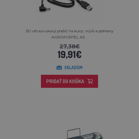
3D ultrazvukový plašič na kuny, myši a potkany
AGROFORTEL A3...
27,38€
19,91€
SKLADOM
PRIDAŤ DO KOŠÍKA