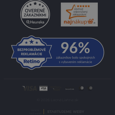
© 2026 LacnéLiahne.sk
CHCETE
TIEŽ WEB?