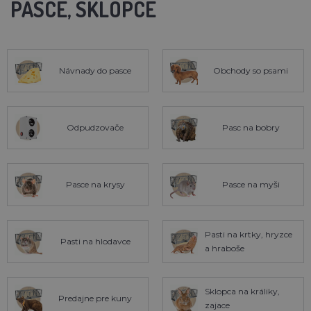
PASCE, SKLOPCE
Návnady do pasce
Obchody so psami
Odpudzovače
Pasc na bobry
Pasce na krysy
Pasce na myši
Pasti na krtky, hryzce
Pasti na hlodavce
a hraboše
Sklopca na králiky,
Predajne pre kuny
zajace