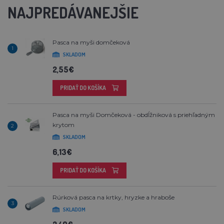
NAJPREDÁVANEJŠIE
Pasca na myši domčeková
1
SKLADOM
2,55€
PRIDAŤ DO KOŠÍKA
Pasca na myši Domčeková - obdĺžniková s priehľadným
krytom
2
SKLADOM
6,13€
PRIDAŤ DO KOŠÍKA
Rúrková pasca na krtky, hryzke a hraboše
3
SKLADOM