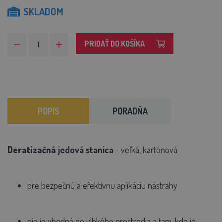
SKLADOM
PRIDAŤ DO KOŠÍKA
POPIS
PORADŇA
Deratizačná
jedová stanica
- veľká, kartónová
pre bezpečnú a efektívnu aplikáciu nástrahy
nie je vhodná do vlhkého prostredia a tam, kde je