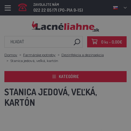
ZAVOLAJTE NÁM
022 22 05 171 (PO-PIA 9-15)
0 ks - 0,00€
Domov
Farmárske potreby
Dezinfekcia a dezinsekcia
Stanica jedová, veľká, kartón
KATEGÓRIE
STANICA JEDOVÁ, VEĽKÁ,
KARTÓN