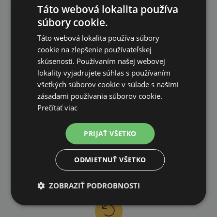
na všetky objednávky od 200€ vrátane DPH.
Táto webová lokalita používa
súbory cookie.
Táto webová lokalita používa súbory
cookie na zlepšenie používateľskej
skúsenosti. Používaním našej webovej
lokality vyjadrujete súhlas s používaním
VLASTNÝ SKLAD
všetkých súborov cookie v súlade s našimi
99 % produktov držíme priamo skladom
zásadami používania súborov cookie.
Prečítať viac
PRIJAŤ VŠETKO
RÝCHLE DODANIE
ODMIETNUŤ VŠETKO
ZOBRAZIŤ PODROBNOSTI