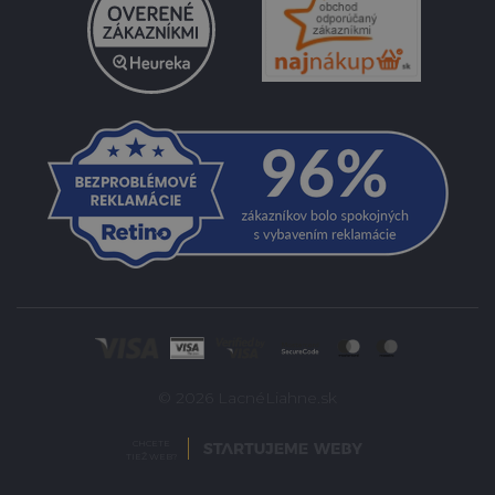
© 2026 LacnéLiahne.sk
CHCETE
TIEŽ WEB?