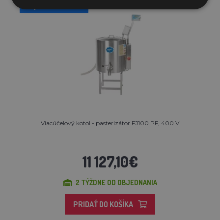
Doprava zadarmo
Viacúčelový kotol - pasterizátor FJ100 PF, 400 V
11 127,10€
2 TÝŽDNE OD OBJEDNANIA
PRIDAŤ DO KOŠÍKA