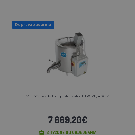
Doprava zadarmo
Viacúčelový kotol - pasterizátor FJ50 PF, 400 V
7 669,20€
2 TÝŽDNE OD OBJEDNANIA