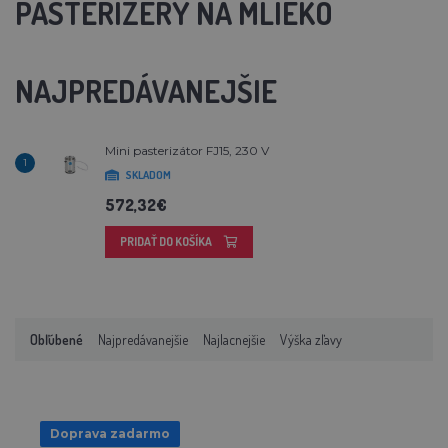
PASTERIZÉRY NA MLIEKO
NAJPREDÁVANEJŠIE
Mini pasterizátor FJ15, 230 V
1
SKLADOM
572,32€
PRIDAŤ DO KOŠÍKA
Obľúbené
Najpredávanejšie
Najlacnejšie
Výška zľavy
Doprava zadarmo