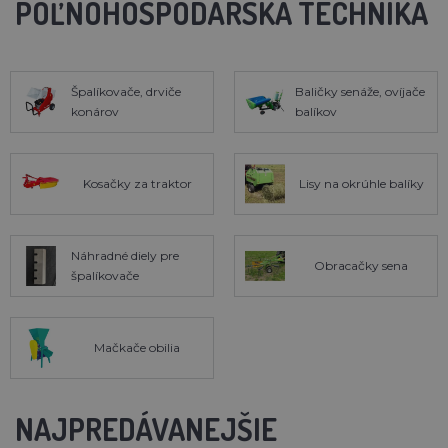
POĽNOHOSPODÁRSKA TECHNIKA
Špalíkovače, drviče
Baličky senáže, ovíjače
konárov
balíkov
Kosačky za traktor
Lisy na okrúhle balíky
Náhradné diely pre
Obracačky sena
špalíkovače
Mačkače obilia
NAJPREDÁVANEJŠIE