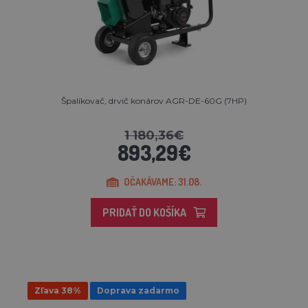
Špalíkovač, drvič konárov AGR-DE-60G (7HP)
1 180,36€
893,29€
OČAKÁVAME: 31.08.
PRIDAŤ DO KOŠÍKA
Zľava 38%
Doprava zadarmo