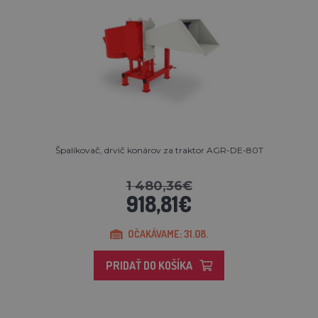
Špalíkovač, drvič konárov za traktor AGR-DE-80T
1 480,36€
918,81€
OČAKÁVAME: 31.08.
PRIDAŤ DO KOŠÍKA