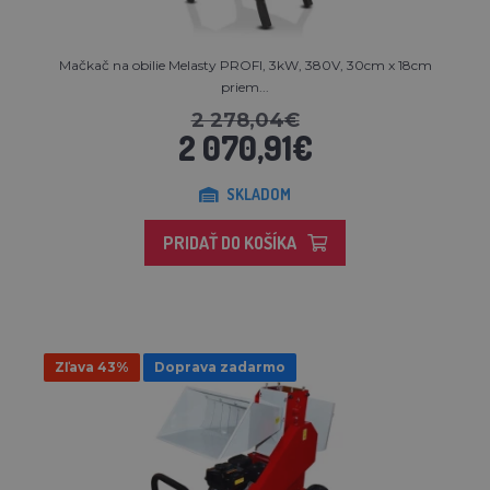
Mačkač na obilie Melasty PROFI, 3kW, 380V, 30cm x 18cm
priem...
2 278,04€
2 070,91€
SKLADOM
PRIDAŤ DO KOŠÍKA
Zľava 43%
Doprava zadarmo