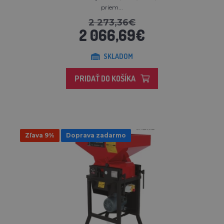
priem...
2 273,36€
2 066,69€
SKLADOM
PRIDAŤ DO KOŠÍKA
Zľava 9%
Doprava zadarmo