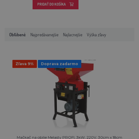
PRIDAŤ DO KOŠÍKA
Obľúbené
Najpredávanejšie
Najlacnejšie
Výška zľavy
Zľava 9%
Doprava zadarmo
Mačkač na obilie Melasty PROFI, 3kW, 220V, 30cm x 18cm