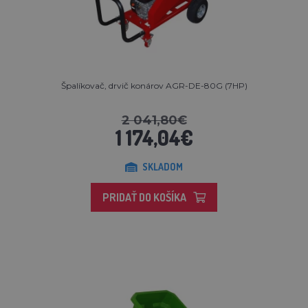
Špalíkovač, drvič konárov AGR-DE-80G (7HP)
2 041,80€
1 174,04€
SKLADOM
PRIDAŤ DO KOŠÍKA