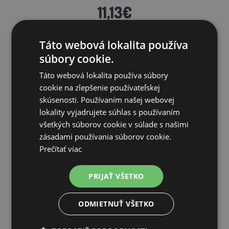
11,13€
SKLADOM
Táto webová lokalita používa
súbory cookie.
PRIDAŤ DO KOŠÍKA
Táto webová lokalita používa súbory
cookie na zlepšenie používateľskej
skúsenosti. Používaním našej webovej
lokality vyjadrujete súhlas s používaním
všetkých súborov cookie v súlade s našimi
zásadami používania súborov cookie.
Prečítať viac
PRIJAŤ VŠETKO
ODMIETNUŤ VŠETKO