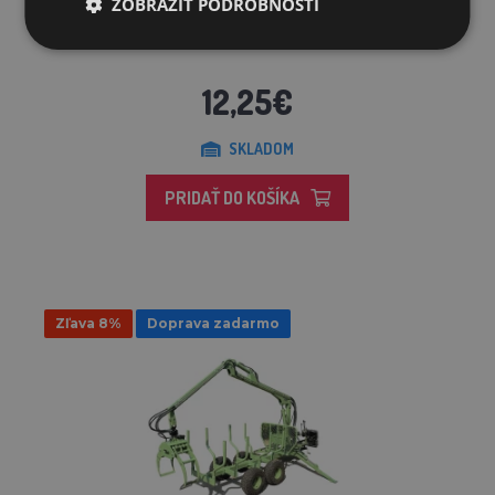
ZOBRAZIŤ PODROBNOSTI
Nôž k špalíkovaču AGR-DE-80G (7HP)
12,25€
SKLADOM
PRIDAŤ DO KOŠÍKA
Zľava 8%
Doprava zadarmo