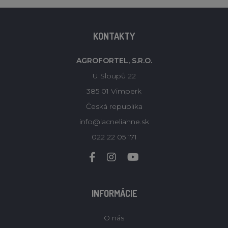
KONTAKTY
AGROFORTEL, S.R.O.
U Sloupů 22
385 01 Vimperk
Česká republika
info@lacneliahne.sk
022 22 05 171
INFORMÁCIE
O nás