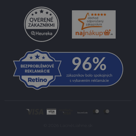
© 2026 LacnéLiahne.sk