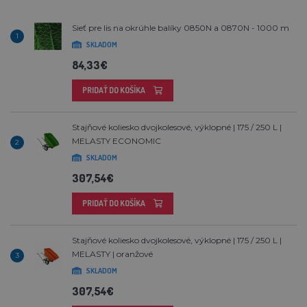
Sieť pre lis na okrúhle balíky 0850N a 0870N - 1000 m
1
SKLADOM
84,33€
PRIDAŤ DO KOŠÍKA
Stajňové koliesko dvojkolesové, výklopné | 175 / 250 L |
MELASTY ECONOMIC
2
SKLADOM
307,54€
PRIDAŤ DO KOŠÍKA
Stajňové koliesko dvojkolesové, výklopné | 175 / 250 L |
MELASTY | oranžové
3
SKLADOM
307,54€