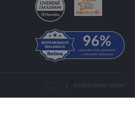
CHCETE
TIEŽ WEB?