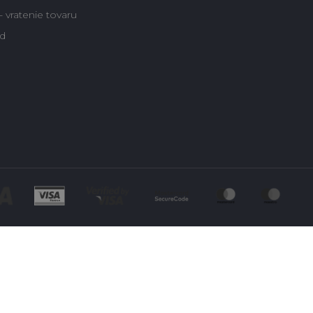
 vratenie tovaru
d