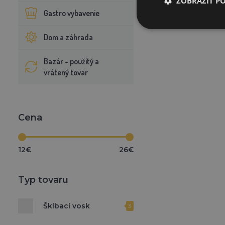
ZOBRAZIŤ P
Gastro vybavenie
Dom a záhrada
Bazár - použitý a
vrátený tovar
Cena
12€
26€
Typ tovaru
Šklbací vosk
3