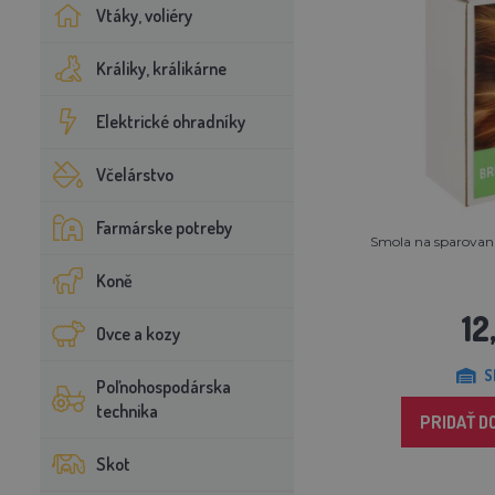
Vtáky, voliéry
Králiky, králikárne
Elektrické ohradníky
Včelárstvo
Farmárske potreby
Smola na sparovanie
Koně
12
Ovce a kozy
S
Poľnohospodárska
technika
PRIDAŤ D
Skot