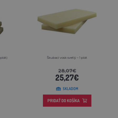
 plát)
Škubací vosk svetlý – 1 plát
28,07€
25,27€
SKLADOM
PRIDAŤ DO KOŠÍKA