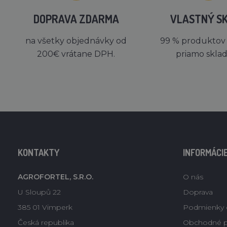
DOPRAVA ZDARMA
VLASTNÝ S
na všetky objednávky od
99 % produktov
200€ vrátane DPH.
priamo skla
KONTAKTY
INFORMÁCI
AGROFORTEL, S.R.O.
O nás
U Sloupů 22
Doprava
385 01 Vimperk
Podmienky 
Česká republika
Obchodné 