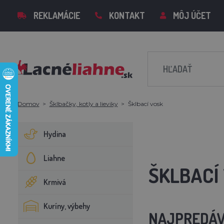
REKLAMÁCIE
KONTAKT
MÔJ ÚČET
Domov
Šklbačky, kotly a lieviky
Šklbací vosk
Hydina
Liahne
ŠKLBACÍ
Krmivá
Kuríny, výbehy
NAJPREDÁV