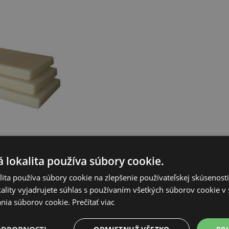
 3 pláty (cena za 1 plát
 lokalita používa súbory cookie.
,07€
ita používa súbory cookie na zlepšenie používateľskej skúsenost
,50€
ality vyjadrujete súhlas s používaním všetkých súborov cookie v 
nia súborov cookie.
Prečítať viac
KLADOM
O KOŠÍKA