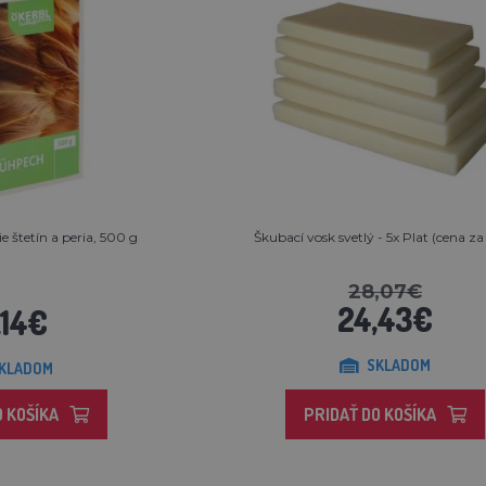
 štetín a peria, 500 g
Škubací vosk svetlý - 5x Plat (cena za
28,07€
24,43€
,14€
SKLADOM
KLADOM
O KOŠÍKA
PRIDAŤ DO KOŠÍKA