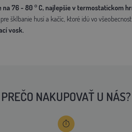
na 76 - 80 ° C, najlepšie v termostatickom hrn
re šklbanie husí a kačíc, ktoré idú vo všeobecnos
ací vosk.
PREČO NAKUPOVAŤ U NÁS?