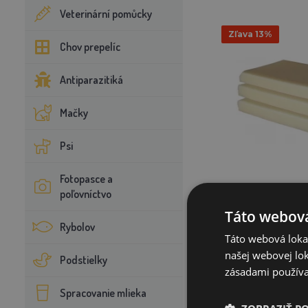
Veterinární pomůcky
Zľava 13%
Chov prepelíc
Antiparazitiká
Mačky
Psi
Fotopasce a
poľovníctvo
Škubací vosk svetlý –
Táto webová
Rybolov
28
Táto webová lokal
24
našej webovej lok
Podstielky
zásadami používa
S
Spracovanie mlieka
PRIDAŤ D