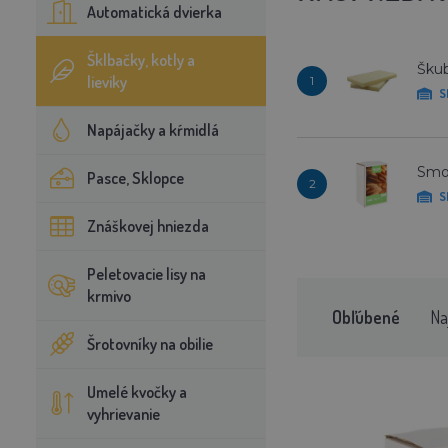
Automatická dvierka
Šklbačky, kotly a
Škub
lieviky
1
S
Napájačky a kŕmidlá
Smol
Pasce, Sklopce
2
S
Znáškovej hniezda
Peletovacie lisy na
krmivo
Obľúbené
Na
Šrotovníky na obilie
Umelé kvočky a
vyhrievanie