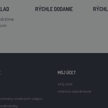
KLAD
RÝCHLE DODANIE
RÝCHL
 držíme
dom
E
MÔJ ÚČET
Môj účet
História objednávok
ochrany osobných údajov
podmienky