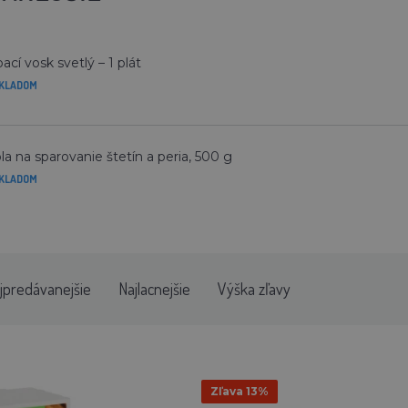
ací vosk svetlý – 1 plát
KLADOM
a na sparovanie štetín a peria, 500 g
KLADOM
jpredávanejšie
Najlacnejšie
Výška zľavy
Zľava 13%