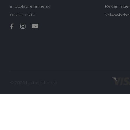
info@lacneliahne.sk
Reklamacie -
022 22 05 171
Velkoobcho
© 2026 LacnéLiahne.sk