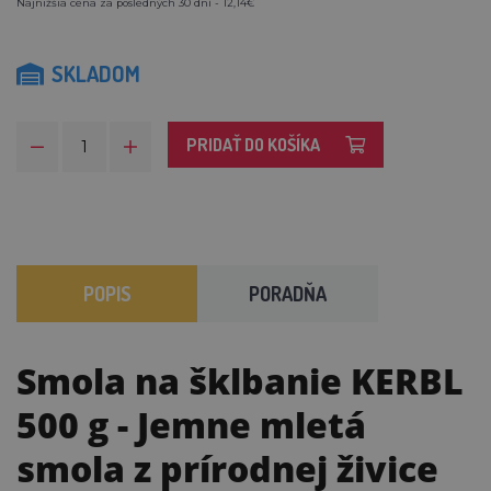
Najnižšia cena za posledných 30 dní - 12,14€
SKLADOM
PRIDAŤ DO KOŠÍKA
POPIS
PORADŇA
Smola na šklbanie KERBL
500 g
- Jemne mletá
smola z prírodnej živice