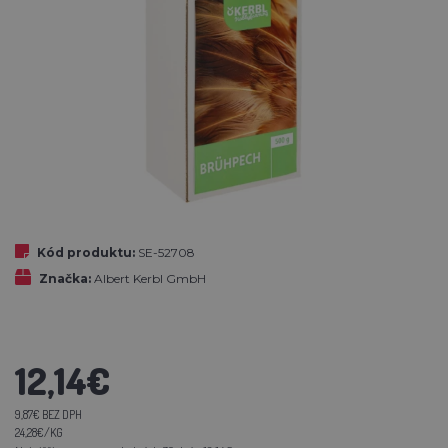
Kód produktu:
SE-52708
Značka:
Albert Kerbl GmbH
12,14€
9,87€ BEZ DPH
24,28€/KG