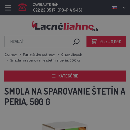
ZAVOLAJTE NÁM
022 22 05 171 (PO-PIA 9-15)
0 ks - 0,00€
Domov
Farmárske potreby
Chov sliepok
Smola na sparovanie štetín a peria, 500 g
KATEGÓRIE
SMOLA NA SPAROVANIE ŠTETÍN A
PERIA, 500 G