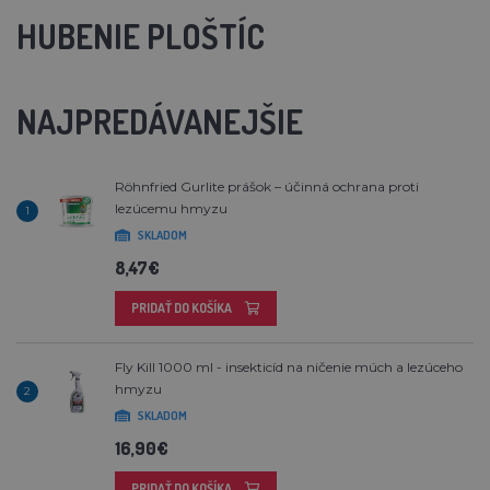
HUBENIE PLOŠTÍC
NAJPREDÁVANEJŠIE
Röhnfried Gurlite prášok – účinná ochrana proti
lezúcemu hmyzu
1
SKLADOM
8,47€
PRIDAŤ DO KOŠÍKA
Fly Kill 1000 ml - insekticíd na ničenie múch a lezúceho
hmyzu
2
SKLADOM
16,90€
PRIDAŤ DO KOŠÍKA