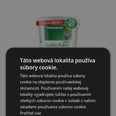
Táto webová lokalita používa
súbory cookie.
Röhnfried Gurlite prášok – účinná ochrana proti lezúcemu
Táto webová lokalita používa súbory
hmy...
cookie na zlepšenie používateľskej
skúsenosti. Používaním našej webovej
Od 8,47€
lokality vyjadrujete súhlas s používaním
všetkých súborov cookie v súlade s našimi
SKLADOM
zásadami používania súborov cookie.
Prečítať viac
PRIDAŤ DO KOŠÍKA