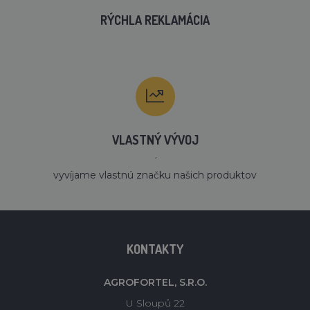
RÝCHLA REKLAMÁCIA
VLASTNÝ VÝVOJ
´
vyvíjame vlastnú značku našich produktov
KONTAKTY
AGROFORTEL, S.R.O.
U Sloupů 22