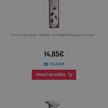
FInal Turbo Spray - Aerosól - na hubenie lietajúcemu aj lezú...
14,85€
SKLADOM
PRIDAŤ DO KOŠÍKA