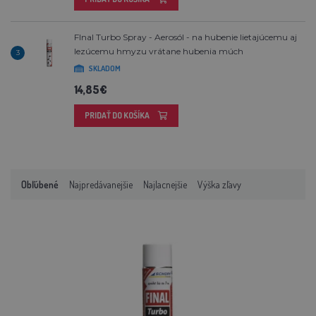
FInal Turbo Spray - Aerosól - na hubenie lietajúcemu aj
lezúcemu hmyzu vrátane hubenia múch
3
SKLADOM
14,85€
PRIDAŤ DO KOŠÍKA
Obľúbené
Najpredávanejšie
Najlacnejšie
Výška zľavy