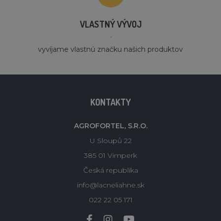
VLASTNÝ VÝVOJ
´
vyvíjame vlastnú značku našich produktov
KONTAKTY
AGROFORTEL, S.R.O.
U Sloupů 22
385 01 Vimperk
Česká republika
info@lacneliahne.sk
022 22 05 171