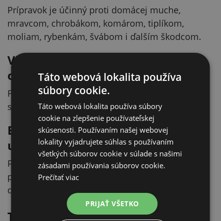
Prípravok je účinný proti domácej muche,
mravcom, chrobákom, komárom, tiplíkom,
moliam, rybenkám, švábom i ďalším škodcom.
Vhodný pre chovy aj priemyselné
objekty
Táto webová lokalita používa
súbory cookie.
Fly Kill nájde využitie v stajniach, chovných
staniciach, skladoch aj priemyselných závodoch.
Táto webová lokalita používa súbory
cookie na zlepšenie používateľskej
Bezpečné použitie a dôležité
skúsenosti. Používaním našej webovej
lokality vyjadrujete súhlas s používaním
upozornenia
všetkých súborov cookie v súlade s našimi
Prípravok nie je určený na aplikáciu na zvieratá,
zásadami používania súborov cookie.
potraviny ani krmivá. Po aplikácii je nutné zaistiť
Prečítať viac
dostatočné vetranie aspoň 30 minút.
PRIJAŤ VŠETKO
Technické parametre