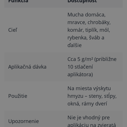
Funkcia
Dostupnosť
Mucha domáca,
mravce, chrobáky,
Cieľ
komár, tiplík, mól,
rybenka, šváb a
ďalšie
Cca 5 g/m² (približne
Aplikačná dávka
10 stlačení
aplikátora)
Na miesta výskytu
Použitie
hmyzu – steny, stĺpy,
okná, rámy dverí
Nie je vhodný pre
Upozornenie
aplikáciu na zvieratá