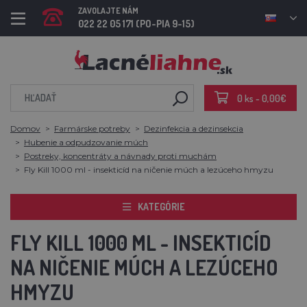
ZAVOLAJTE NÁM
022 22 05 171 (PO-PIA 9-15)
0 ks - 0,00€
Domov
Farmárske potreby
Dezinfekcia a dezinsekcia
Hubenie a odpudzovanie múch
Postreky, koncentráty a návnady proti muchám
Fly Kill 1000 ml - insekticíd na ničenie múch a lezúceho hmyzu
KATEGÓRIE
FLY KILL 1000 ML - INSEKTICÍD
NA NIČENIE MÚCH A LEZÚCEHO
HMYZU