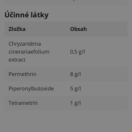
Účinné látky
Zložka
Obsah
Chryzantéma
cinerariaefolium
0,5 g/l
extract
Permethrin
8 g/l
Piperonylbutoxide
5 g/l
Tetrametrín
1 g/l