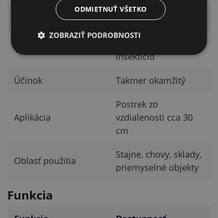
ODMIETNUŤ VŠETKO
Parameter
Hodnota
ZOBRAZIŤ PODROBNOSTI
Tekutý kontaktný
Typ prípravku
insekticíd
Účinok
Takmer okamžitý
Postrek zo
Aplikácia
vzdialenosti cca 30
cm
Stajne, chovy, sklady,
Oblasť použitia
priemyselné objekty
Funkcia