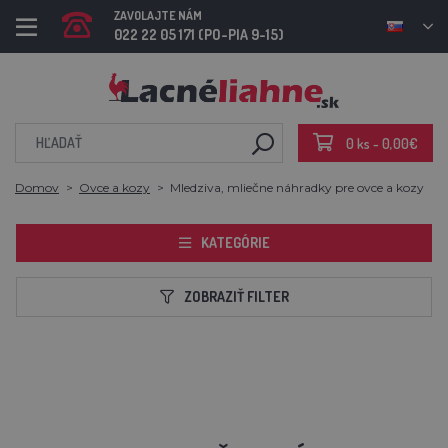
ZAVOLAJTE NÁM
022 22 05 171 (PO-PIA 9-15)
0 ks - 0,00€
Domov
Ovce a kozy
Mledziva, mliečne náhradky pre ovce a kozy
KATEGÓRIE
ZOBRAZIŤ FILTER