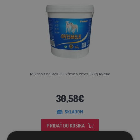
Mikrop OVISMILK - kŕmna zmes, 6 kg kýblik
30,58€
SKLADOM
PRIDAŤ DO KOŠÍKA