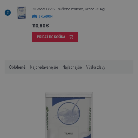
Mikrop OVIS - sušené mlieko, vrece 25 kg
3
SKLADOM
110,60€
PRIDAŤ DO KOŠÍKA
Obľúbené
Najpredávanejšie
Najlacnejšie
Výška zľavy