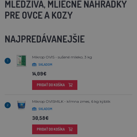
MLEDZIVA, MLIEČNE NÁHRADKY
PRE OVCE A KOZY
NAJPREDÁVANEJŠIE
Mikrop OVIS - sušené mlieko, 3 kg
1
SKLADOM
14,09€
PRIDAŤ DO KOŠÍKA
Mikrop OVISMILK - kŕmna zmes, 6 kg kýblik
2
SKLADOM
30,58€
PRIDAŤ DO KOŠÍKA