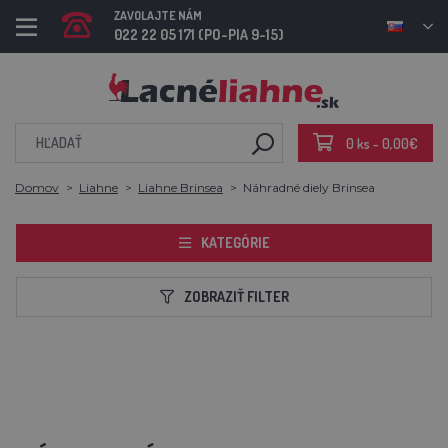
ZAVOLAJTE NÁM
022 22 05 171 (PO-PIA 9-15)
0 ks - 0,00€
Domov
Liahne
Liahne Brinsea
Náhradné diely Brinsea
KATEGÓRIE
ZOBRAZIŤ FILTER