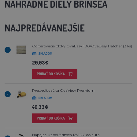
NÁHRADNÉ DIELY BRINSEA
NAJPREDÁVANEJŠIE
Odparovacie bloky OvaEasy 100/OvaEasy Hatcher (3 ks)
1
SKLADOM
20,93€
PRIDAŤ DO KOŠÍKA
Presvetľovačka OvaView Premium
2
SKLADOM
40,33€
PRIDAŤ DO KOŠÍKA
Napájací kábel Brinsea 12V DC do auta