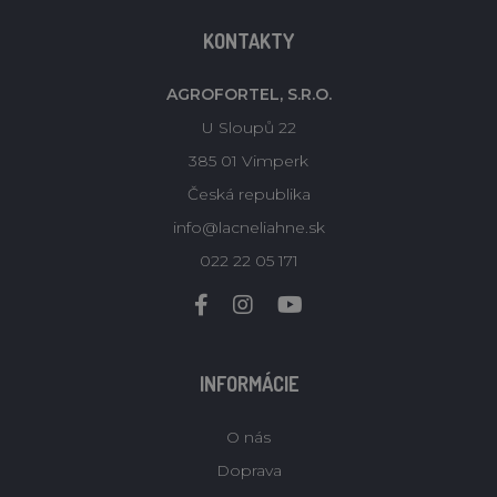
KONTAKTY
AGROFORTEL, S.R.O.
U Sloupů 22
385 01 Vimperk
Česká republika
info@lacneliahne.sk
022 22 05 171
INFORMÁCIE
O nás
Doprava