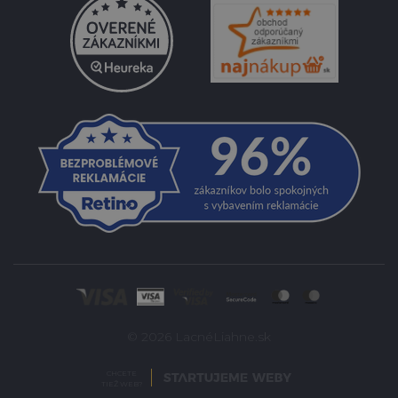
© 2026 LacnéLiahne.sk
CHCETE
TIEŽ WEB?