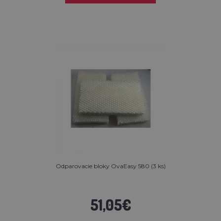
Odparovacie bloky OvaEasy 580 (3 ks)
51,05€