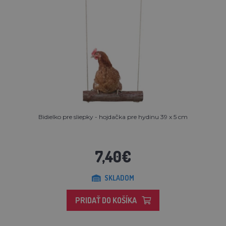
Bidielko pre sliepky - hojdačka pre hydinu 39 x 5 cm
7,40€
SKLADOM
PRIDAŤ DO KOŠÍKA