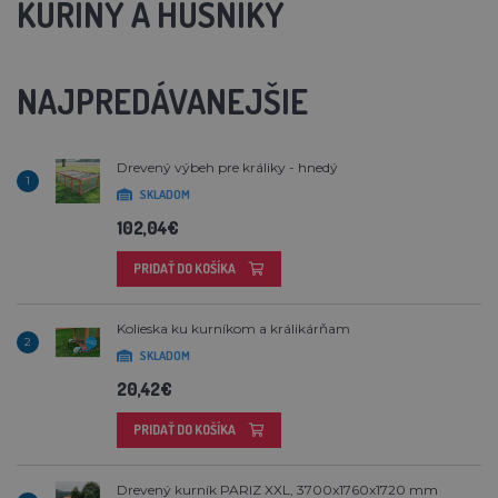
KURÍNY A HUSNÍKY
NAJPREDÁVANEJŠIE
Drevený výbeh pre králiky - hnedý
1
SKLADOM
102,04€
PRIDAŤ DO KOŠÍKA
Kolieska ku kurníkom a králikárňam
2
SKLADOM
20,42€
PRIDAŤ DO KOŠÍKA
Drevený kurník PARIZ XXL, 3700x1760x1720 mm