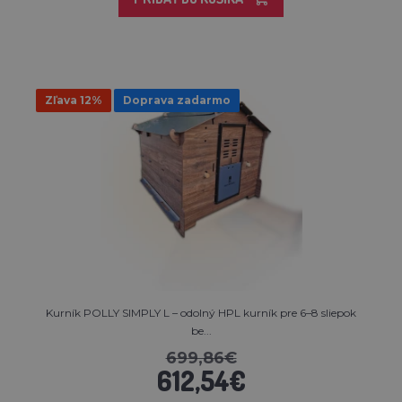
Zľava 12%
Doprava zadarmo
Kurník POLLY SIMPLY L – odolný HPL kurník pre 6–8 sliepok
be...
699,86€
612,54€