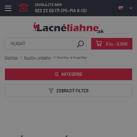
ZAVOLAJTE NÁM
022 22 05 171 (PO-PIA 9-15)
0 ks - 0,00€
Domov
Kuríny, výbehy
Kuríny a husníky
KATEGÓRIE
ZOBRAZIŤ FILTER