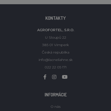
KONTAKTY
AGROFORTEL, S.R.O.
U Sloupů 22
385 01 Vimperk
Česká republika
info@lacneliahne.sk
022 22 05 171
INFORMÁCIE
O nás