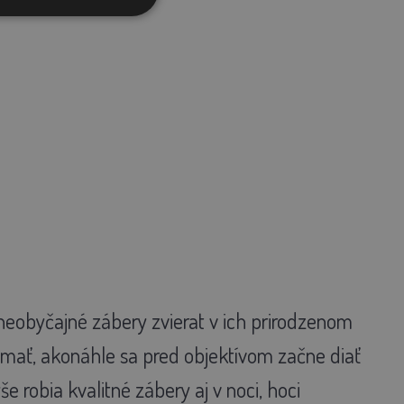
 neobyčajné zábery zvierat v ich prirodzenom
mať, akonáhle sa pred objektívom začne diať
 robia kvalitné zábery aj v noci, hoci