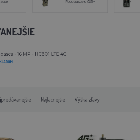
asce
Fotopasce s GSM
ANEJŠIE
pasca - 16 MP - HC801 LTE 4G
KLADOM
jpredávanejšie
Najlacnejšie
Výška zľavy