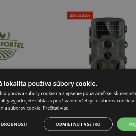
Zľava 25%
 lokalita používa súbory cookie.
UNATY MINI WiFi
Fotopasca - 16 MP - Full HD - 20 me
ita používa súbory cookie na zlepšenie používateľskej skúsenost
AGF-H-882
ality vyjadrujete súhlas s používaním všetkých súborov cookie v 
81,67€
61,25€
nia súborov cookie.
Prečítať viac
8,32€
NIE JE NA SKLADE
ODROBNOSTI
ODMIETNUŤ VŠETKO
PRI
KLADOM