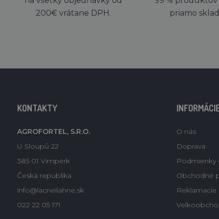
na všetky objednávky od
99 % produktov
200€ vrátane DPH.
priamo skla
KONTAKTY
INFORMÁCI
AGROFORTEL, S.R.O.
O nás
U Sloupů 22
Doprava
385 01 Vimperk
Podmienky 
Česká republika
Obchodné 
info@lacneliahne.sk
Reklamacie -
022 22 05 171
Velkoobcho