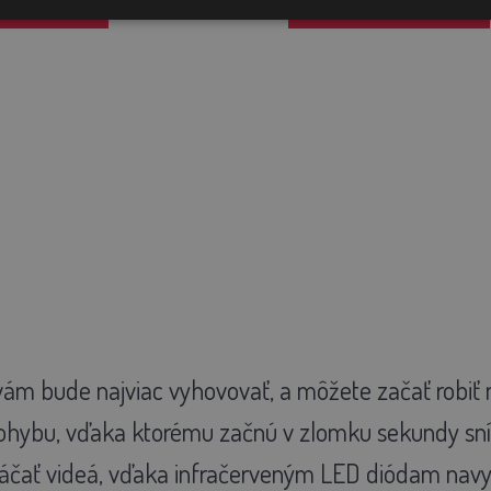
O KOŠÍKA
PRIDAŤ DO KOŠÍKA
á vám bude najviac vyhovovať, a môžete začať robiť
ohybu, vďaka ktorému začnú v zlomku sekundy sní
táčať videá, vďaka infračerveným LED diódam navyše