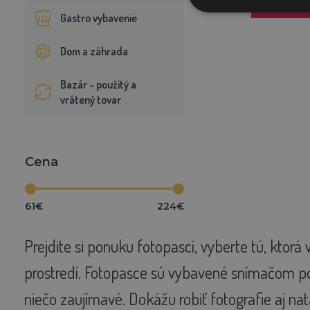
PRIDAŤ D
Gastro vybavenie
Dom a záhrada
Bazár - použitý a
vrátený tovar
Cena
61€
224€
Prejdite si ponuku fotopascí, vyberte tú, ktor
prostredí. Fotopasce sú vybavené snímačom p
niečo zaujímavé. Dokážu robiť fotografie aj na