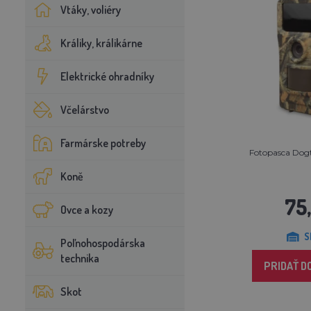
Vtáky, voliéry
Králiky, králikárne
Elektrické ohradníky
Včelárstvo
Farmárske potreby
Fotopasca Dog
Koně
75
Ovce a kozy
S
Poľnohospodárska
technika
PRIDAŤ D
Skot