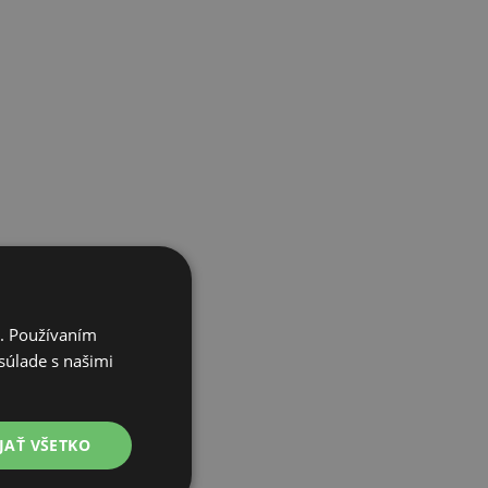
trov,
i. Používaním
súlade s našimi
JAŤ VŠETKO