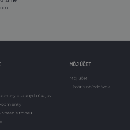
 držíme
dom
E
MÔJ ÚČET
Môj účet
História objednávok
ochrany osobných údajov
podmienky
 vratenie tovaru
d