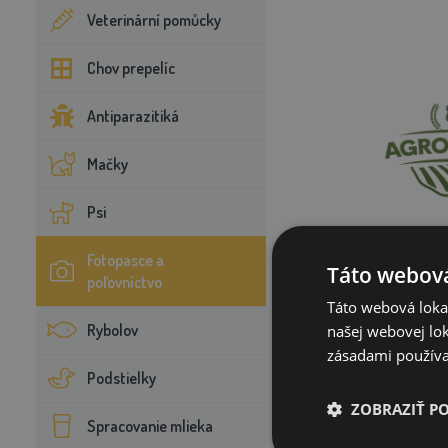
Veterinární pomůcky
Chov prepelíc
Antiparazitiká
Mačky
Psi
Fotopasce a
Táto webová
poľovníctvo
Fotopasca B
Táto webová lokal
Rybolov
našej webovej lok
zásadami používa
16
Podstielky
ZOBRAZIŤ P
S
Spracovanie mlieka