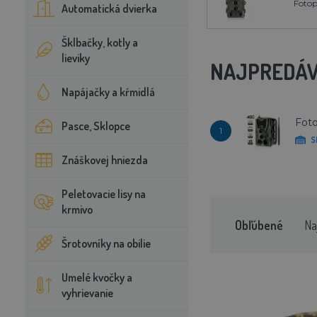
Fotop
Automatická dvierka
Šklbačky, kotly a
lieviky
NAJPREDÁV
Napájačky a kŕmidlá
Foto
Pasce, Sklopce
1
S
Znáškovej hniezda
Peletovacie lisy na
krmivo
Obľúbené
Na
Šrotovníky na obilie
Umelé kvočky a
vyhrievanie