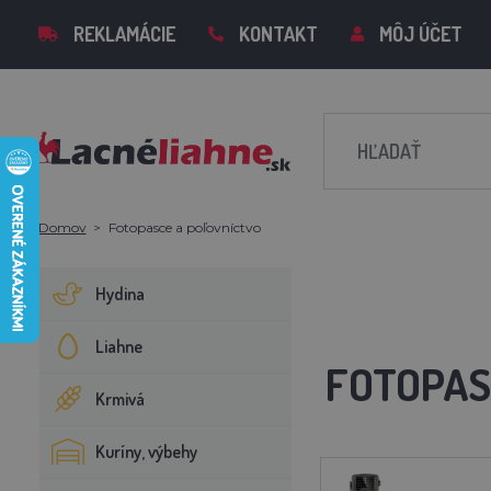
REKLAMÁCIE
KONTAKT
MÔJ ÚČET
Domov
Fotopasce a poľovníctvo
Hydina
Liahne
FOTOPAS
Krmivá
Kuríny, výbehy