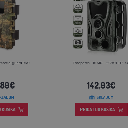
trace d-guard 940
Fotopasca - 16 MP - HC801 LTE 
,89€
142,93€
KLADOM
SKLADOM
O KOŠÍKA
PRIDAŤ DO KOŠÍKA