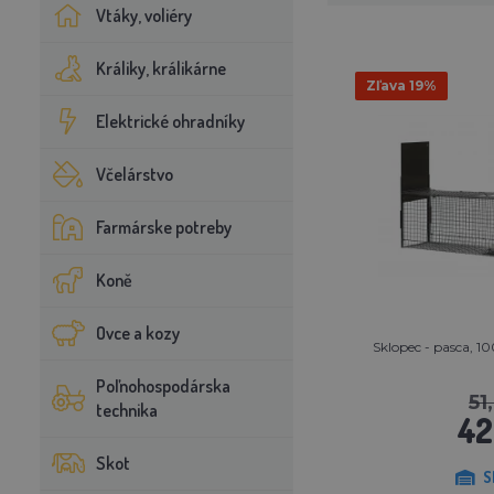
Vtáky, voliéry
Králiky, králikárne
Zľava 19%
Elektrické ohradníky
Včelárstvo
Farmárske potreby
Koně
Ovce a kozy
Sklopec - pasca, 1
Poľnohospodárska
51
technika
42
Skot
S