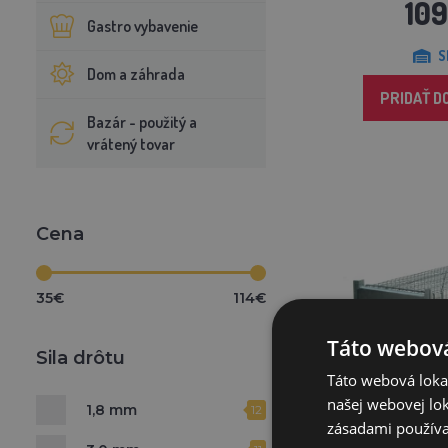
10
Gastro vybavenie
S
Dom a záhrada
PRIDAŤ D
Bazár - použitý a
vrátený tovar
Cena
35€
114€
Táto webová
Sila drôtu
Táto webová lokal
našej webovej lok
1,8 mm
12
zásadami používa