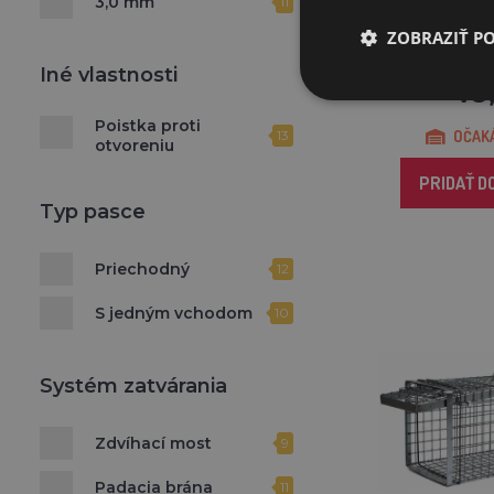
3,0 mm
11
Pasca na kuny, mačky
a tchor
ZOBRAZIŤ P
Iné vlastnosti
46
Poistka proti
13
OČAKÁ
otvoreniu
PRIDAŤ D
Typ pasce
Priechodný
12
S jedným vchodom
10
Systém zatvárania
Zdvíhací most
9
Padacia brána
11