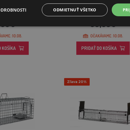
, potkany, krysy, lasice
Pasca na mačky, kuny, potkany, krysy,
a TRAP Z...
a tchora TRAP Z...
ODROBNOSTI
ODMIETNUŤ VŠETKO
PRI
,36€
50,58€
VAME: 10.08.
OČAKÁVAME: 10.08.
O KOŠÍKA
PRIDAŤ DO KOŠÍKA
Zľava 20%