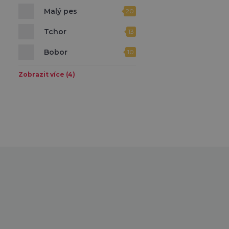
Malý pes
20
Tchor
13
Bobor
10
Vydra
23
Zobrazit více (4)
Zajac
1
Jazvec
19
Nutria
19