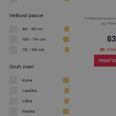
Veľkosť pasce
Profesionálna pasca
psy TRA
80 - 99 cm
4
63
100 - 114 cm
10
115 - 150 cm
OČAKÁ
9
PRIDAŤ D
Druh zveri
Kuna
23
Lasička
2
Líška
11
Mačka
23