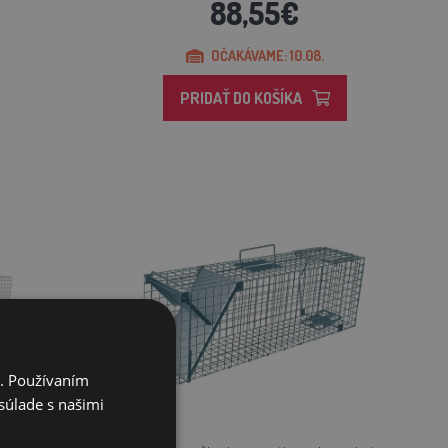
88,55€
OČAKÁVAME: 10.08.
PRIDAŤ DO KOŠÍKA
i. Používaním
súlade s našimi