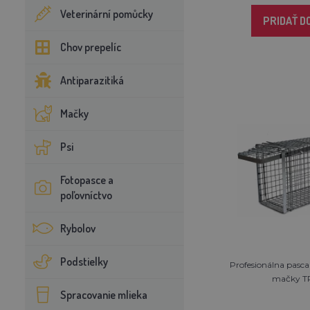
Veterinární pomůcky
PRIDAŤ D
Chov prepelíc
Antiparazitiká
Mačky
Psi
Fotopasce a
poľovníctvo
Rybolov
Podstielky
Profesionálna pasca 
mačky TR
Spracovanie mlieka