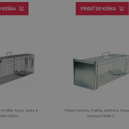
O KOŠÍKA
PRIDAŤ DO KOŠÍKA
na líšky, kuny, vydry a
Pasca na kuny, mačky, potkany, krysy,
AP H120x...
a tchora TRAP Z...