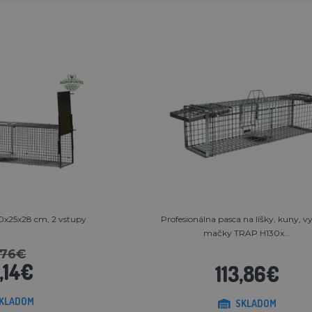
00x25x28 cm, 2 vstupy
Profesionálna pasca na líšky, kuny, v
mačky TRAP H130x...
,76€
,14€
113,86€
KLADOM
SKLADOM