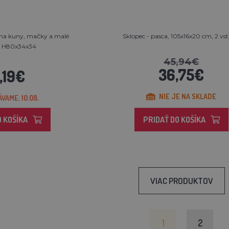
 na kuny, mačky a malé
Sklopec - pasca, 105x16x20 cm, 2 vs
P H80x34x34
45,94€
36,75€
,19€
NIE JE NA SKLADE
VAME: 10.08.
O KOŠÍKA
PRIDAŤ DO KOŠÍKA
VIAC PRODUKTOV
1
2