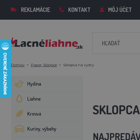
REKLAMÁCIE
KONTAKT
MÔJ ÚČET
Domov
Pasce, Sklopce
Sklopca na vydry
Hydina
Liahne
SKLOPCA
Krmivá
Kuríny, výbehy
NAJPREDÁV