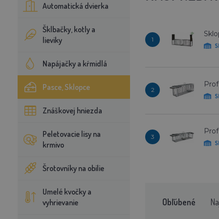
Automatická dvierka
Šklbačky, kotly a
Sklo
lieviky
1
S
Napájačky a kŕmidlá
Prof
Pasce, Sklopce
2
S
Znáškovej hniezda
Prof
Peletovacie lisy na
3
S
krmivo
Šrotovníky na obilie
Umelé kvočky a
Obľúbené
Na
vyhrievanie