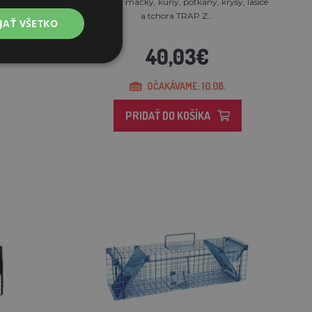
 lasice
Pasca na mačky, kuny, potkany, krysy, lasice
a tchora TRAP Z...
JAŤ VŠETKO
40,03€
OČAKÁVAME: 10.08.
PRIDAŤ DO KOŠÍKA