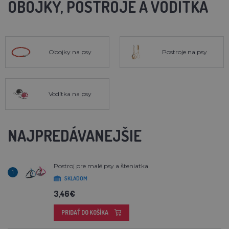
OBOJKY, POSTROJE A VODÍTKA
Obojky na psy
Postroje na psy
Vodítka na psy
NAJPREDÁVANEJŠIE
Postroj pre malé psy a šteniatka
1
SKLADOM
3,46€
PRIDAŤ DO KOŠÍKA