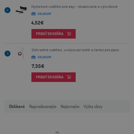
Nylonové vodítko pre psy – stopovacie a výcvikové
2
SKLADOM
4,52€
PRIDAŤ DO KOŠÍKA
Záhradné vodítko, uväzovací kolík a lanko pre psov
3
SKLADOM
7,35€
PRIDAŤ DO KOŠÍKA
Obľúbené
Najpredávanejšie
Najlacnejšie
Výška zľavy