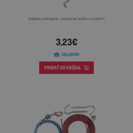
Vodítko záhradné, uväzovací kolík s vrtákom
3,23€
SKLADOM
PRIDAŤ DO KOŠÍKA