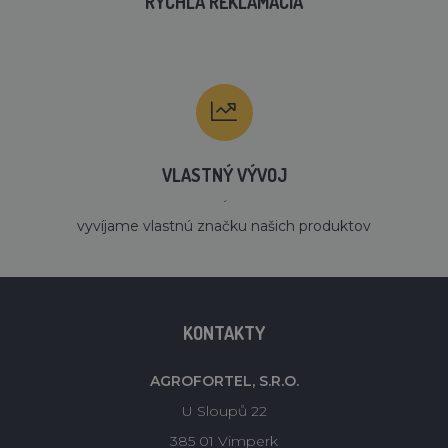
RÝCHLA REKLAMÁCIA
VLASTNÝ VÝVOJ
´
vyvíjame vlastnú značku našich produktov
KONTAKTY
AGROFORTEL, S.R.O.
U Sloupů 22
385 01 Vimperk