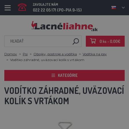
ZAVOLAJTE NÁM
022 22 05 171 (PO-PIA 9-15)
0 ks - 0,00€
Domov
Psi
Obojky, postroje a vodítka
Vodítka na psy
Vodítko záhradné, uväzovací kolík s vrtákom
KATEGÓRIE
VODÍTKO ZÁHRADNÉ, UVÄZOVACÍ
KOLÍK S VRTÁKOM