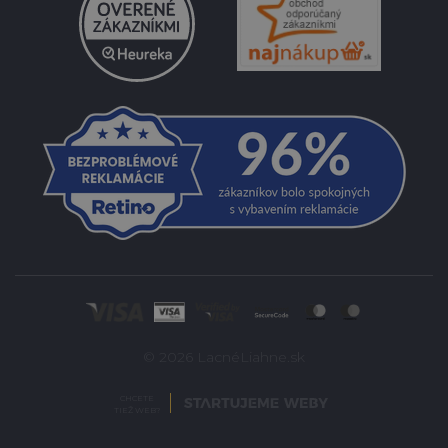
© 2026 LacnéLiahne.sk
CHCETE
TIEŽ WEB?