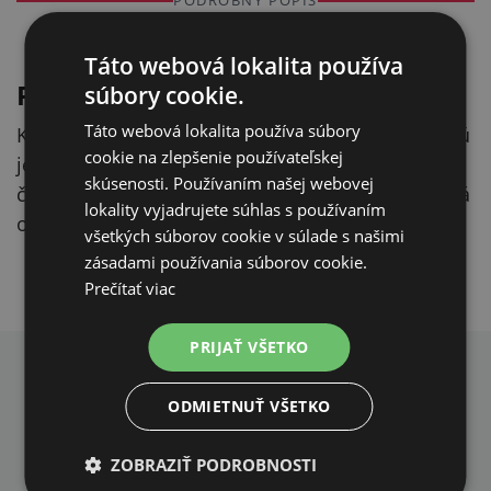
PODROBNÝ POPIS
Skryť
Táto webová lokalita používa
Popis produktu
súbory cookie.
Táto webová lokalita používa súbory
Konštrukcia je riešená špirálou s „vrtákom“, ktorú
cookie na zlepšenie používateľskej
jednoducho zaskrutkujete do zeme. Špirálová
skúsenosti. Používaním našej webovej
časť je pochrómovaná (pre vyššiu odolnosť) a má
lokality vyjadrujete súhlas s používaním
oko na pripnutie vodítka alebo lanka.
všetkých súborov cookie v súlade s našimi
zásadami používania súborov cookie.
Prečítať viac
PRIJAŤ VŠETKO
PREČO NAKUPOVAŤ U NÁS?
ODMIETNUŤ VŠETKO
ZOBRAZIŤ PODROBNOSTI