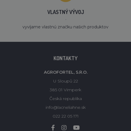
VLASTNÝ VÝVOJ
´
vyvíjame vlastnú značku našich produktov
KONTAKTY
AGROFORTEL, S.R.O.
U Sloupů 22
385 01 Vimperk
Česká republika
info@lacneliahne.sk
022 22 05 171