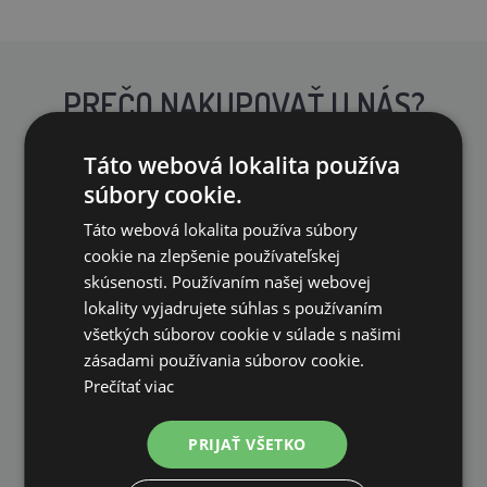
PREČO NAKUPOVAŤ U NÁS?
Táto webová lokalita používa
súbory cookie.
Táto webová lokalita používa súbory
cookie na zlepšenie používateľskej
DOPRAVA ZDARMA
skúsenosti. Používaním našej webovej
na všetky objednávky od 200€ vrátane DPH.
lokality vyjadrujete súhlas s používaním
všetkých súborov cookie v súlade s našimi
zásadami používania súborov cookie.
Prečítať viac
PRIJAŤ VŠETKO
VLASTNÝ SKLAD