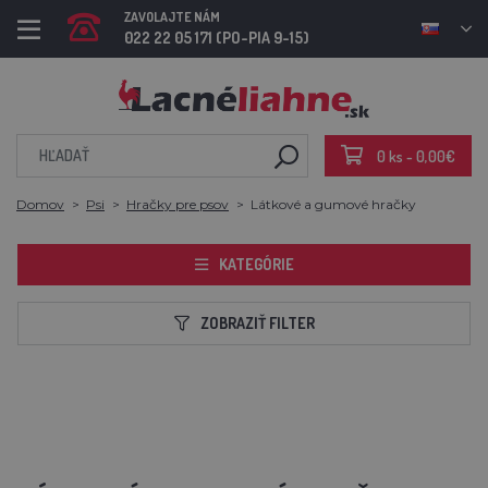
ZAVOLAJTE NÁM
022 22 05 171 (PO-PIA 9-15)
0 ks - 0,00€
Domov
Psi
Hračky pre psov
Látkové a gumové hračky
KATEGÓRIE
ZOBRAZIŤ FILTER