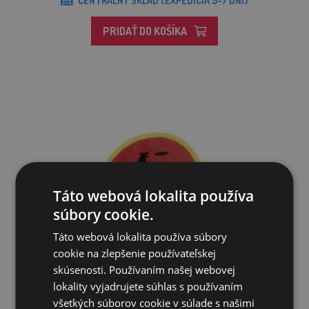
CENTRÁLNY SKLAD (EXPEDÍCIA 5-7 DNÍ)
PRIDAŤ DO KOŠÍKA
Táto webová lokalita používa
súbory cookie.
Táto webová lokalita používa súbory
cookie na zlepšenie používateľskej
skúsenosti. Používaním našej webovej
Hračka pre psov na aportovanie Frisbee – hádzací tanier
lokality vyjadrujete súhlas s používaním
všetkých súborov cookie v súlade s našimi