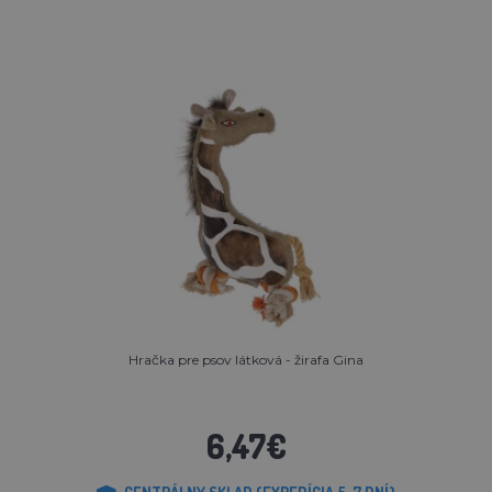
Hračka pre psov látková - žirafa Gina
6,47€