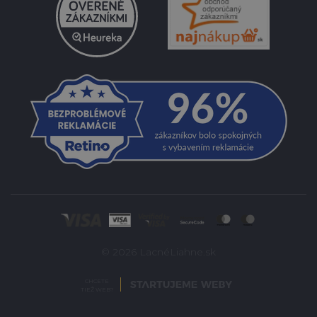
© 2026 LacnéLiahne.sk
CHCETE
TIEŽ WEB?