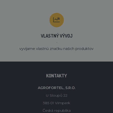
VLASTNÝ VÝVOJ
´
vyvíjame vlastnú značku našich produktov
KONTAKTY
AGROFORTEL, S.R.O.
U Sloupů 22
385 01 Vimperk
Česká republika