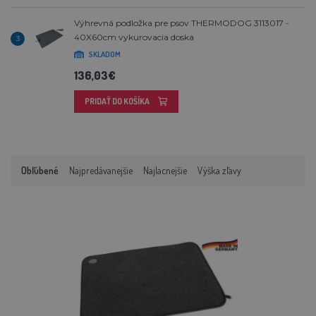
Výhrevná podložka pre psov THERMODOG 3113017 -
40X60cm vykurovacia doska
3
SKLADOM
136,03€
PRIDAŤ DO KOŠÍKA
Obľúbené
Najpredávanejšie
Najlacnejšie
Výška zľavy