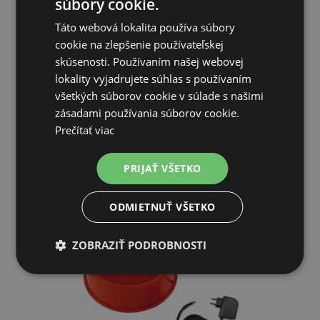
súbory cookie.
THERMODOG výhrevná doska pre psov, podlaha 40x60 cm, 12
Táto webová lokalita používa súbory
V/20...
cookie na zlepšenie používateľskej
skúsenosti. Používaním našej webovej
140,95€
lokality vyjadrujete súhlas s používaním
všetkých súborov cookie v súlade s našimi
SKLADOM
zásadami používania súborov cookie.
Prečítať viac
PRIDAŤ DO KOŠÍKA
PRIJAŤ VŠETKO
ODMIETNUŤ VŠETKO
ZOBRAZIŤ PODROBNOSTI