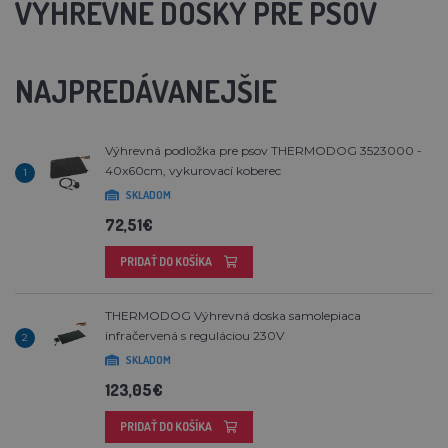
VÝHREVNÉ DOSKY PRE PSOV
NAJPREDÁVANEJŠIE
Výhrevná podložka pre psov THERMODOG 3523000 -
40x60cm, vykurovací koberec
1
SKLADOM
72,51€
PRIDAŤ DO KOŠÍKA
THERMODOG Výhrevná doska samolepiaca
infračervená s reguláciou 230V
2
SKLADOM
123,05€
PRIDAŤ DO KOŠÍKA