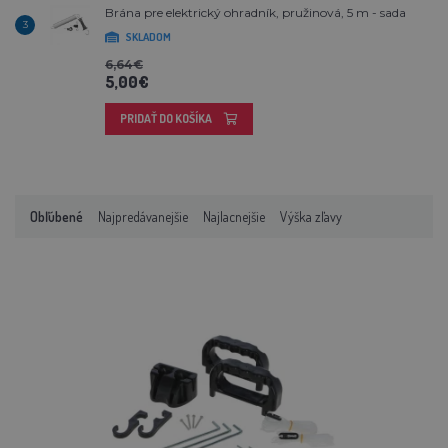
Brána pre elektrický ohradník, pružinová, 5 m - sada
3
SKLADOM
6,64€
5,00€
PRIDAŤ DO KOŠÍKA
Obľúbené
Najpredávanejšie
Najlacnejšie
Výška zľavy