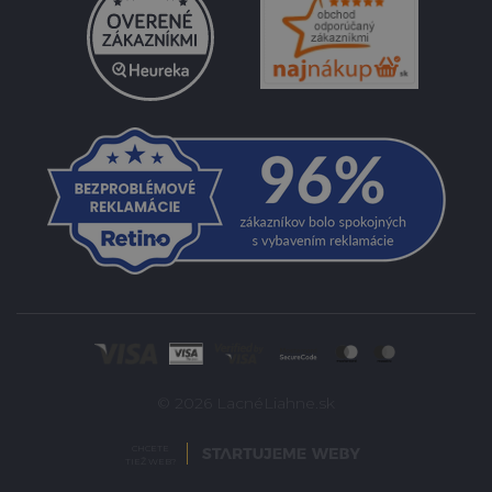
© 2026 LacnéLiahne.sk
CHCETE
TIEŽ WEB?