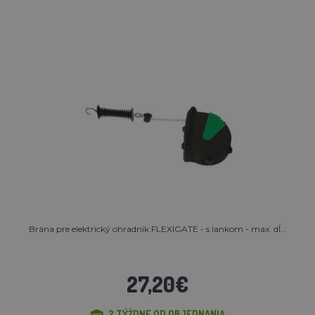
Brána pre elektrický ohradník FLEXIGATE - s lankom - max. dĺ...
27,20€
2 TÝŽDNE OD OBJEDNANIA