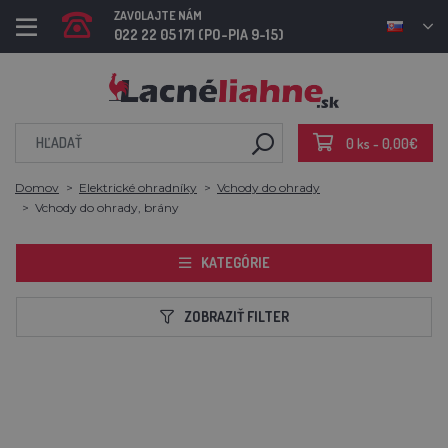
ZAVOLAJTE NÁM
022 22 05 171 (PO-PIA 9-15)
0 ks - 0,00€
Domov
Elektrické ohradníky
Vchody do ohrady
Vchody do ohrady, brány
KATEGÓRIE
ZOBRAZIŤ FILTER