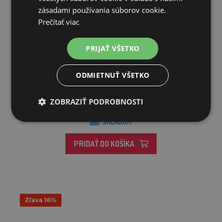
zásadami používania súborov cookie.
Prečítať viac
PRIJAŤ VŠETKO
Brána pre elektrický ohradník – 19 m – FLEXIGATE
ODMIETNUŤ VŠETKO
59,82€
ZOBRAZIŤ PODROBNOSTI
SKLADOM
PRIDAŤ DO KOŠÍKA
Zľava 16%