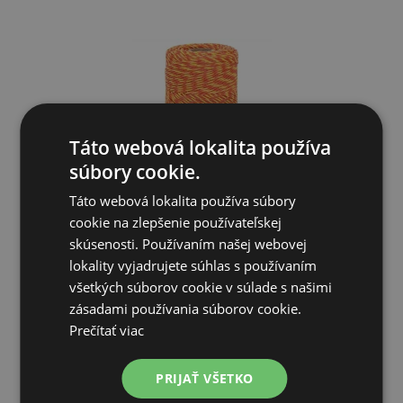
Táto webová lokalita používa
súbory cookie.
Táto webová lokalita používa súbory
Lanko pre elektrický ohradník, priemer 2 mm, 250 m, žlto-
ora...
cookie na zlepšenie používateľskej
skúsenosti. Používaním našej webovej
6,29€
lokality vyjadrujete súhlas s používaním
všetkých súborov cookie v súlade s našimi
zásadami používania súborov cookie.
SKLADOM
Prečítať viac
PRIDAŤ DO KOŠÍKA
PRIJAŤ VŠETKO