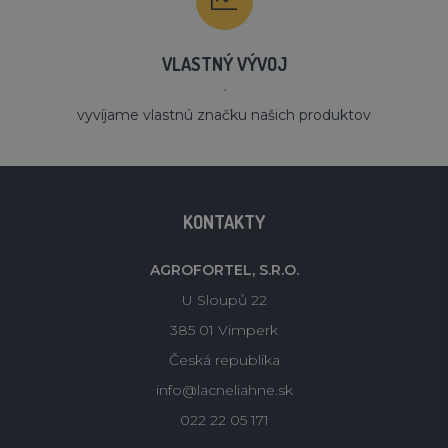
VLASTNÝ VÝVOJ
´
vyvíjame vlastnú značku našich produktov
KONTAKTY
AGROFORTEL, S.R.O.
U Sloupů 22
385 01 Vimperk
Česká republika
info@lacneliahne.sk
022 22 05 171