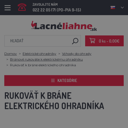
ZAVOLAJTE NÁM
022 22 05 171 (PO-PIA 9-15)
0 ks - 0,00€
Domov
Elektrické ohradníky
Vchody do ohrady
Bránové rukoväte k elektrickému ohradníku
Rukoväť k bráne elektrického ohradníka
KATEGÓRIE
RUKOVÄŤ K BRÁNE
ELEKTRICKÉHO OHRADNÍKA