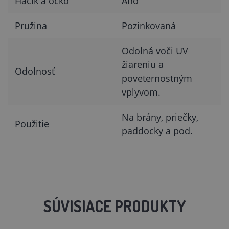
Háčik a očko
Áno
Pružina
Pozinkovaná
Odolná voči UV
žiareniu a
Odolnosť
poveternostným
vplyvom.
Na brány, priečky,
Použitie
paddocky a pod.
SÚVISIACE PRODUKTY