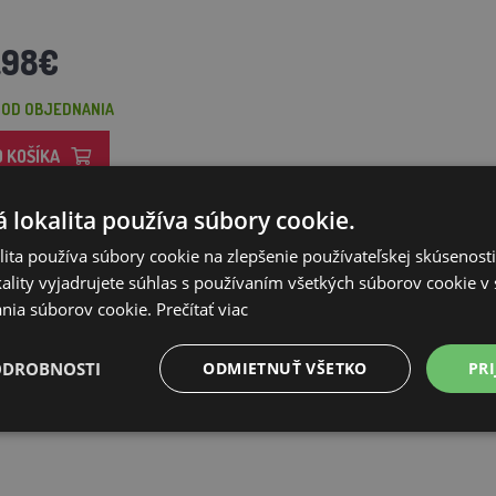
,98€
 OD OBJEDNANIA
O KOŠÍKA
 lokalita používa súbory cookie.
ita používa súbory cookie na zlepšenie používateľskej skúsenost
ality vyjadrujete súhlas s používaním všetkých súborov cookie v 
nia súborov cookie.
Prečítať viac
ODROBNOSTI
ODMIETNUŤ VŠETKO
PRI