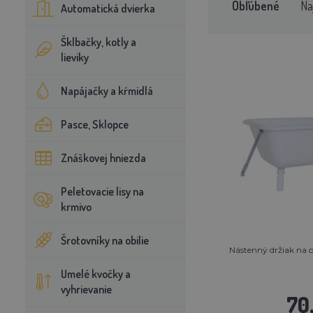
Obľúbené
Na
Automatická dvierka
Šklbačky, kotly a
lieviky
Napájačky a kŕmidlá
Pasce, Sklopce
Znáškovej hniezda
Peletovacie lisy na
krmivo
Šrotovníky na obilie
Nástenný držiak na 
Umelé kvočky a
vyhrievanie
70