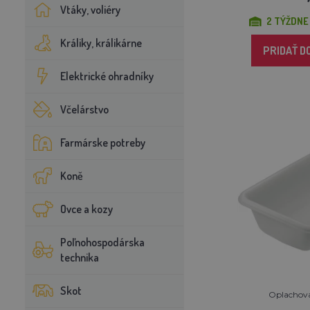
Vtáky, voliéry
2 TÝŽDNE
Králiky, králikárne
PRIDAŤ D
Elektrické ohradníky
Včelárstvo
Farmárske potreby
Koně
Ovce a kozy
Poľnohospodárska
technika
Skot
Oplachova