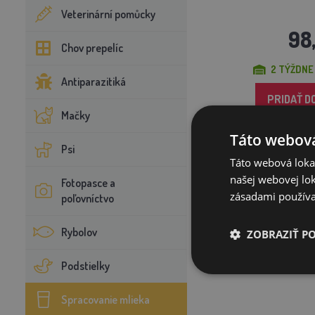
Veterinární pomůcky
98
Chov prepelíc
2 TÝŽDNE
Antiparazitiká
PRIDAŤ D
Mačky
Táto webová
Psi
Táto webová lokal
našej webovej lok
Fotopasce a
zásadami používa
poľovníctvo
Rybolov
ZOBRAZIŤ P
Podstielky
Spracovanie mlieka