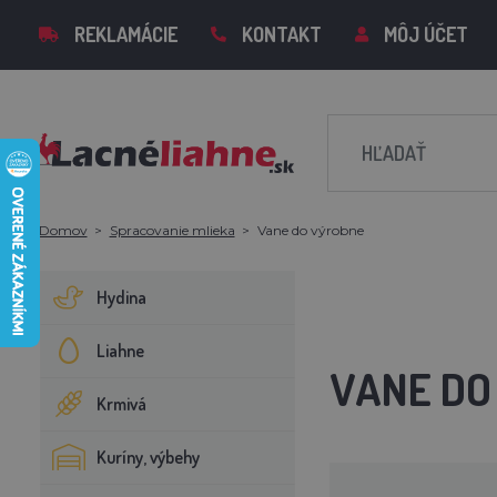
REKLAMÁCIE
KONTAKT
MÔJ ÚČET
Domov
Spracovanie mlieka
Vane do výrobne
Hydina
Liahne
VANE DO
Krmivá
Kuríny, výbehy