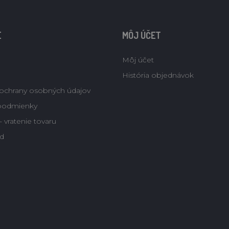
E
MÔJ ÚČET
Môj účet
História objednávok
ochrany osobných údajov
podmienky
 vratenie tovaru
d