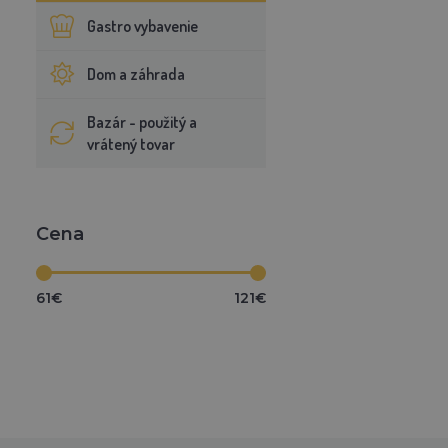
Gastro vybavenie
Dom a záhrada
Bazár - použitý a
vrátený tovar
Cena
61€
121€