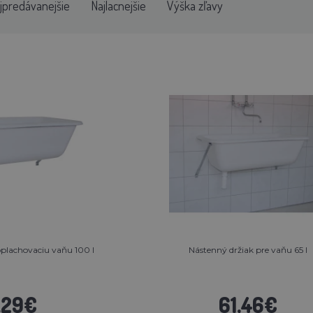
jpredávanejšie
Najlacnejšie
Výška zľavy
oplachovaciu vaňu 100 l
Nástenný držiak pre vaňu 65 l
,29€
61,46€