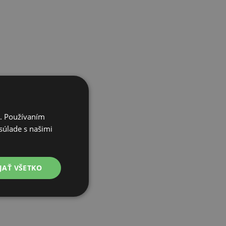
i. Používaním
súlade s našimi
JAŤ VŠETKO