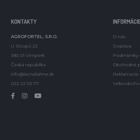
KONTAKTY
INFORMÁCI
AGROFORTEL, S.R.O.
O nás
U Sloupů 22
Doprava
385 01 Vimperk
Podmienky 
Česká republika
Obchodné 
info@lacneliahne.sk
Reklamacie -
022 22 05 171
Velkoobcho