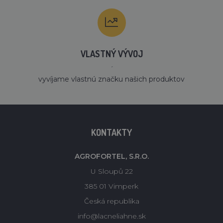
VLASTNÝ VÝVOJ
´
vyvíjame vlastnú značku našich produktov
KONTAKTY
AGROFORTEL, S.R.O.
U Sloupů 22
385 01 Vimperk
Česká republika
info@lacneliahne.sk