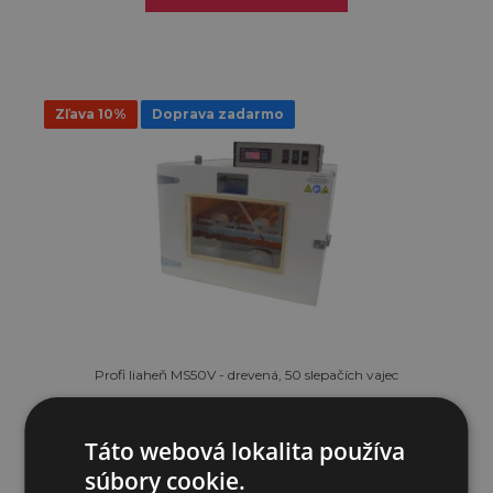
Zľava 10%
Doprava zadarmo
Profi liaheň MS50V - drevená, 50 slepačích vajec
680,04€
Táto webová lokalita používa
611,70€
súbory cookie.