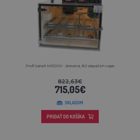
Profi liaheň MS100V - drevená, 80 slepačích vajec
822,63€
715,05€
SKLADOM
PRIDAŤ DO KOŠÍKA