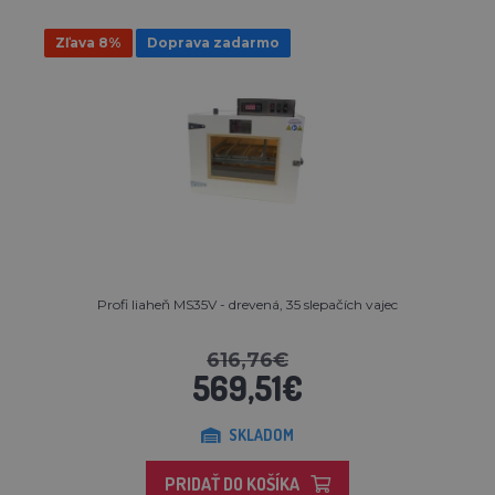
Zľava 8%
Doprava zadarmo
Profi liaheň MS35V - drevená, 35 slepačích vajec
616,76€
569,51€
SKLADOM
PRIDAŤ DO KOŠÍKA