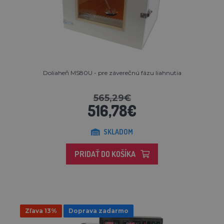
Doliaheň MS80U - pre záverečnú fázu liahnutia
565,29€
516,78€
SKLADOM
PRIDAŤ DO KOŠÍKA
Zľava 13%
Doprava zadarmo