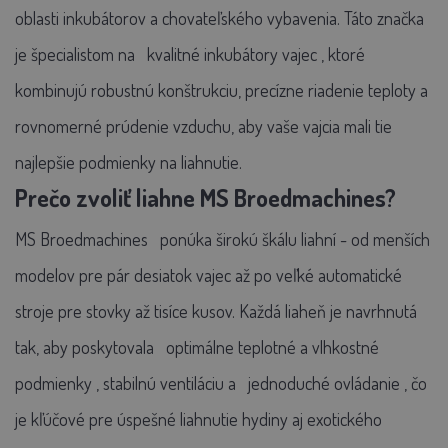
oblasti inkubátorov a chovateľského vybavenia. Táto značka
je špecialistom na
kvalitné inkubátory vajec
, ktoré
kombinujú robustnú konštrukciu, precízne riadenie teploty a
rovnomerné prúdenie vzduchu, aby vaše vajcia mali tie
najlepšie podmienky na liahnutie.
Prečo zvoliť liahne MS Broedmachines?
MS Broedmachines
ponúka širokú škálu liahní - od menších
modelov pre pár desiatok vajec až po veľké automatické
stroje pre stovky až tisíce kusov. Každá liaheň je navrhnutá
tak, aby poskytovala
optimálne teplotné a vlhkostné
podmienky
, stabilnú ventiláciu a
jednoduché ovládanie
, čo
je kľúčové pre úspešné liahnutie hydiny aj exotického