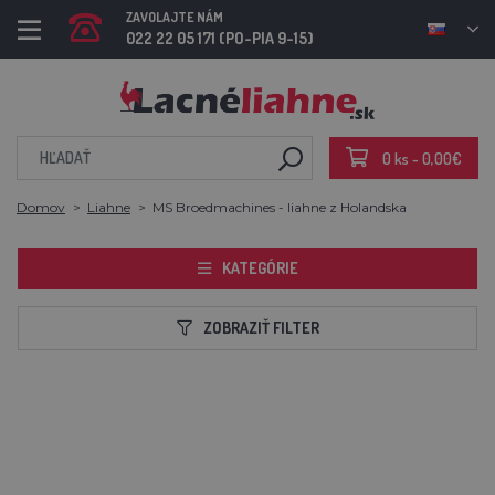
ZAVOLAJTE NÁM
022 22 05 171 (PO-PIA 9-15)
0 ks - 0,00€
Domov
Liahne
MS Broedmachines - liahne z Holandska
KATEGÓRIE
ZOBRAZIŤ FILTER