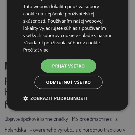
SKLADOM
Táto webová lokalita používa súbory
cookie na zlepšenie používateľskej
PRIDAŤ DO KOŠÍKA
skúsenosti. Používaním našej webovej
lokality vyjadrujete súhlas s používaním
všetkých súborov cookie v súlade s našimi
zásadami používania súborov cookie.
Prečítať viac
MS Broedmachines
–
PRIJAŤ VŠETKO
profesionálne liahne z
ODMIETNUŤ VŠETKO
Holandska pre hobby aj
ZOBRAZIŤ PODROBNOSTI
farmárske použitie
Objavte špičkové liahne značky
MS Broedmachines
z
Holandska
– overeného výrobcu s dlhoročnou tradíciou v