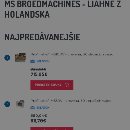
MS BROEDMACHINES - LIAHNE Z
HOLANDSKA
NAJPREDÁVANEJŠIE
Profi liaheň MS100V - drevená, 80 slepačích vajec
1
SKLADOM
822,63€
715,05€
PRIDAŤ DO KOŠÍKA
Profi liaheň MS50V - drevená, 50 slepačích vajec
2
SKLADOM
680,04€
611,70€