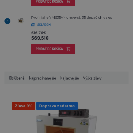
PRIDAŤ DO KOŠÍKA
Profi liaheň MS35V - drevená, 35 slepačích vajec
3
SKLADOM
616,76€
569,51€
PRIDAŤ DO KOŠÍKA
Obľúbené
Najpredávanejšie
Najlacnejšie
Výška zľavy
Zľava 9%
Doprava zadarmo