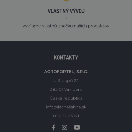
VLASTNÝ VÝVOJ
´
vyvíjame vlastnú značku našich produktov
KONTAKTY
AGROFORTEL, S.R.O.
U Sloupů 22
385 01 Vimperk
Česká republika
info@lacneliahne.sk
022 22 05 171