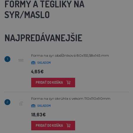
FORMY A TÉGLIKY NA
SYR/MASLO
NAJPREDÁVANEJŠIE
Forma na syr obdĺžniková 80x155,58x145 mm
1
SKLADOM
4,65€
PRIDAŤ DO KOŠÍKA
Forma na syr okrúhla s vekom 110x110x90mm
2
SKLADOM
18,63€
PRIDAŤ DO KOŠÍKA