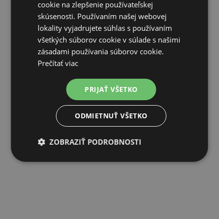
cookie na zlepšenie používateľskej
skúsenosti. Používaním našej webovej
lokality vyjadrujete súhlas s používaním
všetkých súborov cookie v súlade s našimi
zásadami používania súborov cookie.
Prečítať viac
Forma na syr okrúhla s vekom 82x82x90 mm
PRIJAŤ VŠETKO
13,22€
ODMIETNUŤ VŠETKO
SKLADOM
ZOBRAZIŤ PODROBNOSTI
PRIDAŤ DO KOŠÍKA