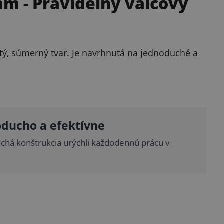
 mm
- Pravidelný valcový
ý, súmerný tvar. Je navrhnutá na jednoduché a
ducho a efektívne
chá konštrukcia urýchli každodennú prácu v