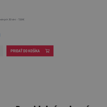
edných 30 dní - 7,50€
M
PRIDAŤ DO KOŠÍKA