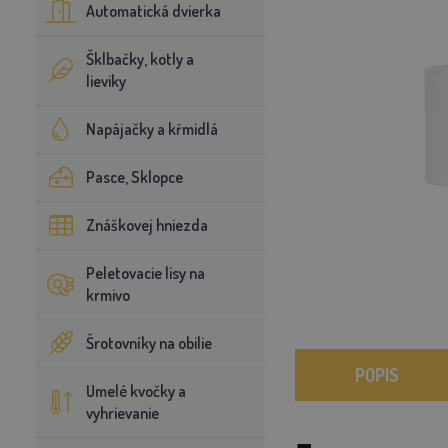
Automatická dvierka
Šklbačky, kotly a
lieviky
Napájačky a kŕmidlá
Pasce, Sklopce
Znáškovej hniezda
Peletovacie lisy na
krmivo
Šrotovníky na obilie
POPIS
Umelé kvočky a
vyhrievanie