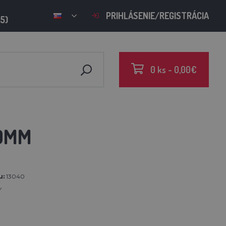
PRIHLÁSENIE/REGISTRÁCIA
15)
0 ks - 0,00€
10MM
u:
13040
Y