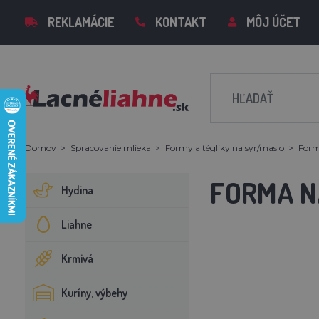
REKLAMÁCIE
KONTAKT
MÔJ ÚČET
Domov
Spracovanie mlieka
Formy a tégliky na syr/maslo
Form
FORMA N
Hydina
Liahne
Krmivá
Kuríny, výbehy