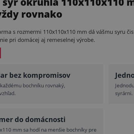
 syr okrúhla 110x110x110
vždy rovnako
orma s rozmermi 110x110x110 mm dá vášmu syru čist
anie pri domácej aj remeselnej výrobe.
ar bez kompromisov
Jedno
á každému bochníku rovnaký,
Jednodu
vzhľad.
syrárni.
zmer do domácnosti
x110 mm sa hodí na menšie bochníky pre