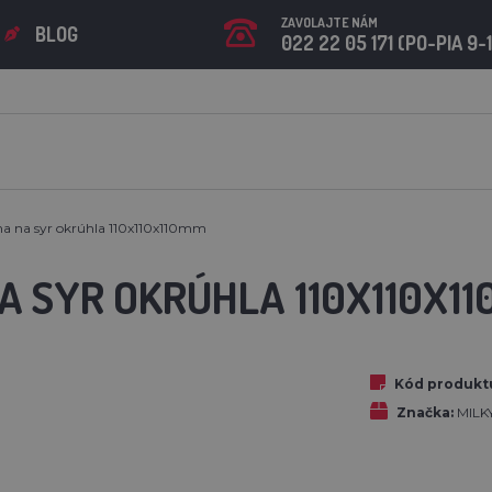
ZAVOLAJTE NÁM
BLOG
022 22 05 171 (PO-PIA 9-
a na syr okrúhla 110x110x110mm
A SYR OKRÚHLA 110X110X1
Kód produkt
Značka:
MILK