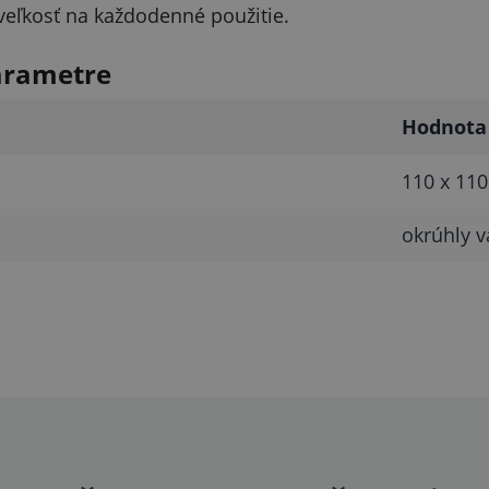
 veľkosť na každodenné použitie.
arametre
Hodnota
110 x 11
okrúhly v