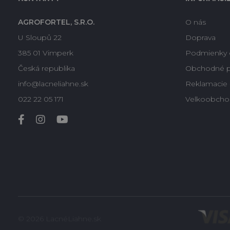
AGROFORTEL, S.R.O.
O nás
U Sloupů 22
Doprava
385 01 Vimperk
Podmienky 
Česká republika
Obchodné 
info@lacneliahne.sk
Reklamacie -
022 22 05 171
Velkoobcho
© 2026 LacnéLiahne.sk