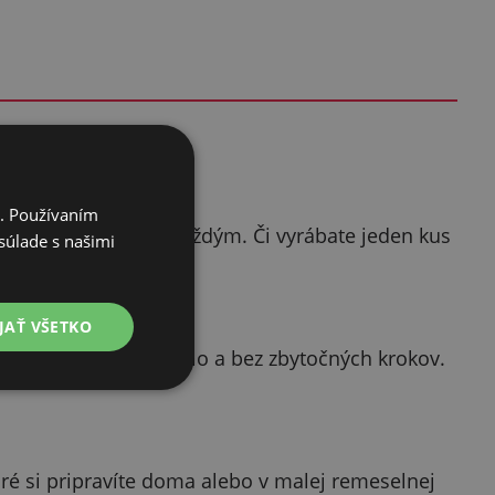
i. Používaním
 estetický vzhľad zakaždým. Či vyrábate jeden kus
súlade s našimi
ík.
JAŤ VŠETKO
vanie zvládnete rýchlo a bez zbytočných krokov.
 si pripravíte doma alebo v malej remeselnej