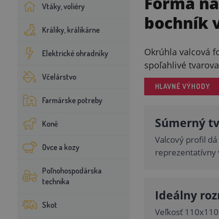
Forma na
Vtáky, voliéry
bochník 
Králiky, králikárne
Okrúhla valcová f
Elektrické ohradníky
spoľahlivé tvarov
Včelárstvo
HLAVNÉ VÝHODY
Farmárske potreby
Súmerný tv
Koně
Valcový profil d
Ovce a kozy
reprezentatívny 
Poľnohospodárska
technika
Ideálny ro
Skot
Veľkosť 110x110