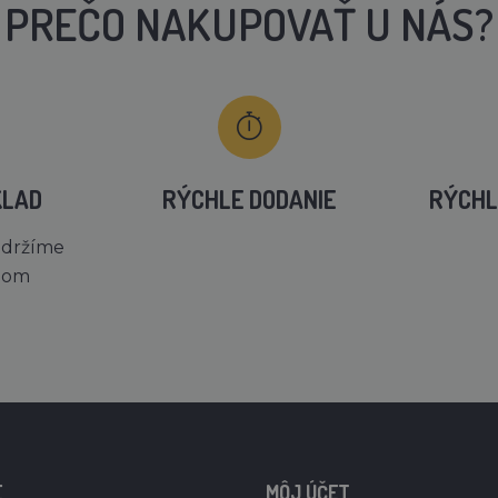
PREČO NAKUPOVAŤ U NÁS?
KLAD
RÝCHLE DODANIE
RÝCHL
 držíme
dom
E
MÔJ ÚČET