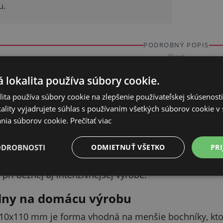
u.
PODROBNÝ POPIS
Skryť
 lokalita používa súbory cookie.
r pre každý bochník
ita používa súbory cookie na zlepšenie používateľskej skúsenost
ar formy zabezpečí, že váš syr bude mať pravidelný a
ality vyjadrujete súhlas s používaním všetkých súborov cookie v 
výsledok zostáva konzistentný – oceníte to vy aj zákazn
nia súborov cookie.
Prečítať viac
rá uľahčí prácu
ODROBNOSTI
ODMIETNUŤ VŠETKO
PRI
á s dôrazom na jednoduchosť a efektivitu, takže tvaro
 pri bežnej aj intenzívnejšej výrobe.
lny na domácu výrobu
0x110 mm je forma vhodná na menšie bochníky, ktoré