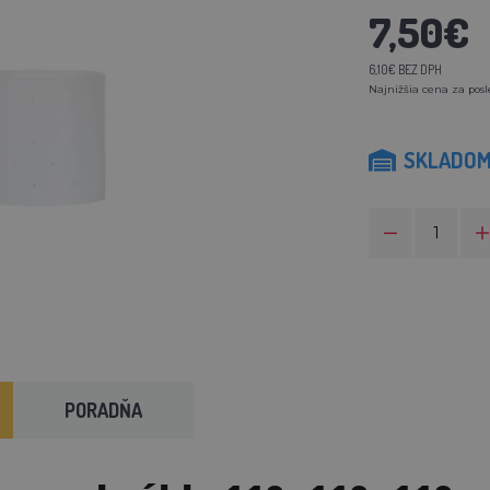
7,50€
6,10€ BEZ DPH
Najnižšia cena za posl
SKLADO
PORADŇA