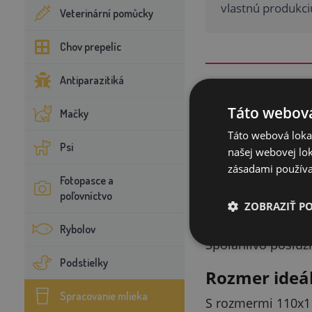
vlastnú produkci
Veterinární pomůcky
Chov prepelíc
Antiparazitiká
Táto webová
Mačky
Súmerný tva
Táto webová lokal
Psi
Okrúhly valcový tv
našej webovej lok
alebo celú sériu, 
zásadami používa
Fotopasce a
poľovníctvo
Pomôcka, kto
ZOBRAZIŤ P
Forma je navrhnut
Rybolov
Spoľahlivo poslúži
Podstielky
Rozmer ideá
Spracovanie mlieka
S rozmermi 110x11